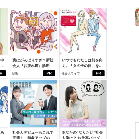
の中
実はがんばりすぎ？新社
いつでもわたしは前を向
会人『お疲れ度』診断
く。「女の子の日」を前
えた
向きに♪社会人エリ・大
R
PR
PR
診断
社会人ライフ
学生リカの物語
にあ
社会人デビューもこれで
あなたの“なりたい”社会
カー
完璧！ 印象アップのセ
人像は？ お仕事バッグ選