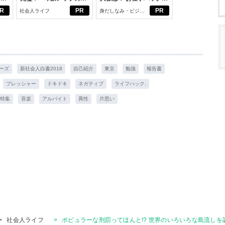
ルフプロデュース術
びから始める新生活
R
PR
PR
社会人ライフ
身だしなみ・ビジネ
スアイテム
ーズ
新社会人白書2018
自己紹介
東京
勉強
報告書
プレッシャー
ドキドキ
ネガティブ
ライフハック.
特集
音楽
アルバイト
異性
片思い
>
社会人ライフ
>
ポピュラーな刑罰ってほんと!? 世界のいろいろな島流しを