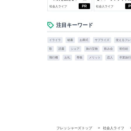
ブン観”診断
ドの都市伝説
PR
P
社会人ライフ
社会人ライフ
注目キーワード
イライラ
秘書
お葬式
サプライズ
使えるフレ
歌
読書
シェア
旅の宝物
飲み会
初任給
飛行機
お礼
尊敬
メリット
恋人
卒業旅行
フレッシャーズトップ
>
社会人ライフ