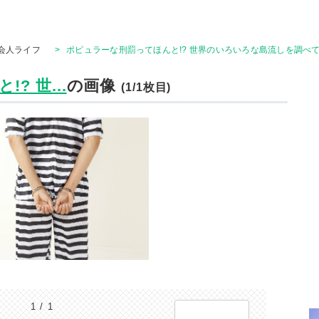
会人ライフ
>
ポピュラーな刑罰ってほんと!? 世界のいろいろな島流しを調べ
 世...
の画像
(1/1枚目)
1 / 1