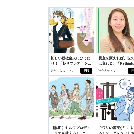
忙しい新社会人にぴった
視点を変えれば、世
り！ 「朝リフレア」をは
は変わる。「Rethink
じめよう。しっかりニオ
PROJECT」がつた
PR
P
身だしなみ・ビジネ
社会人ライフ
イケアして24時間快適。
いこと。
スアイテム
【診断】セルフプロデュ
ウワサの真実がここ
ース力を鍛える！ “ジ
る！？ クレジット