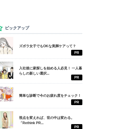
ピックアップ
ズボラ女子でもOKな美脚ケアって？
PR
入社後に家探しを始める人必見！ 一人暮
らしの新しい選択...
PR
簡単な診断で今のお疲れ度をチェック！
PR
視点を変えれば、世の中は変わる。
「Rethink PR...
PR