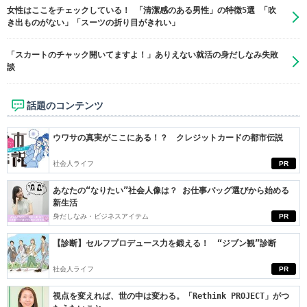
女性はここをチェックしている！ 「清潔感のある男性」の特徴5選 「吹
き出ものがない」「スーツの折り目がきれい」
「スカートのチャック開いてますよ！」ありえない就活の身だしなみ失敗
談
話題のコンテンツ
ウワサの真実がここにある！？ クレジットカードの都市伝説
社会人ライフ
PR
あなたの“なりたい”社会人像は？ お仕事バッグ選びから始める
新生活
身だしなみ・ビジネスアイテム
PR
【診断】セルフプロデュース力を鍛える！ “ジブン観”診断
社会人ライフ
PR
視点を変えれば、世の中は変わる。「Rethink PROJECT」がつ