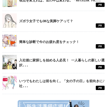
視点を変えれば、世の中は変わる。「Rethink PR...
PR
ズボラ女子でもOKな美脚ケアって？
PR
簡単な診断で今のお疲れ度をチェック！
PR
入社後に家探しを始める人必見！ 一人暮らしの新しい選
択...
PR
いつでもわたしは前を向く。「女の子の日」を前向きに♪
社...
PR