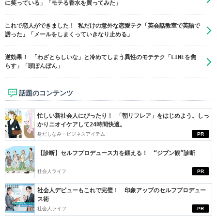
に笑っている」「モテる香水を買ってみた」
これで恋人ができました！ 私だけの意外な恋愛テク「英会話教室で英語で
誘った」「メールをしまくっていきなり止める」
逆効果！ 「わざとらしいな」と冷めてしまう異性のモテテク「LINEを焦
らす」「頭ぽんぽん」
話題のコンテンツ
忙しい新社会人にぴったり！ 「朝リフレア」をはじめよう。しっ
かりニオイケアして24時間快適。
身だしなみ・ビジネスアイテム
PR
【診断】セルフプロデュース力を鍛える！ “ジブン観”診断
社会人ライフ
PR
社会人デビューもこれで完璧！ 印象アップのセルフプロデュー
ス術
社会人ライフ
PR