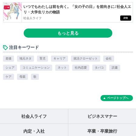
いつでもわたしは前を向く。「女の子の日」を前向きに♪社会人エ
リ・大学生リカの物語
社会人ライフ
PR
もっと見る
注目キーワード
老後
地元ネタ
育児
キャリア
就活クローゼット
会社
シェア
コミュニケーション
ネット
社内恋愛
タバコ
読書
ケア
母親
歌
ページトップへ
社会人ライフ
ビジネスマナー
内定・入社
卒業・卒業旅行