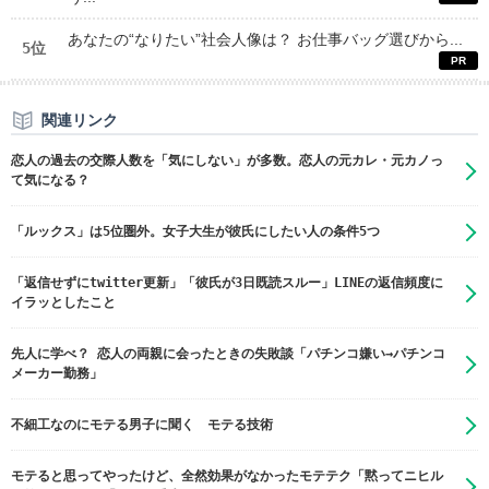
あなたの“なりたい”社会人像は？ お仕事バッグ選びから...
5位
関連リンク
恋人の過去の交際人数を「気にしない」が多数。恋人の元カレ・元カノっ
て気になる？
「ルックス」は5位圏外。女子大生が彼氏にしたい人の条件5つ
「返信せずにtwitter更新」「彼氏が3日既読スルー」LINEの返信頻度に
イラッとしたこと
先人に学べ？ 恋人の両親に会ったときの失敗談「パチンコ嫌い→パチンコ
メーカー勤務」
不細工なのにモテる男子に聞く モテる技術
モテると思ってやったけど、全然効果がなかったモテテク「黙ってニヒル