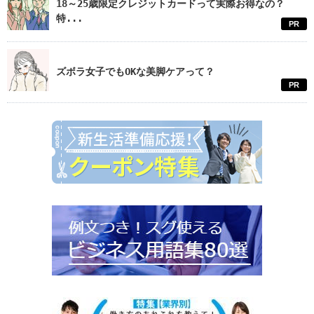
18～25歳限定クレジットカードって実際お得なの？
特...
PR
ズボラ女子でもOKな美脚ケアって？
PR