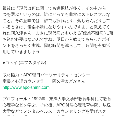
最後に「現代は何に関しても選択肢が多く、その中から一
つを選ぶというのは、誰にとっても非常にストレスフルな
こと。その意味では、誰でも疲れたり、落ち込んだりして
いるときは、優柔不断になりやすいんですよ」と教えてく
れた阿久津さん。まさに現代病ともいえる"優柔不断病"に落
ち込む必要はないんですね。明日から教えてもらったポイ
ントをさっそく実践。悩む時間を減らして、時間を有効活
用していきましょう！
●ゴヘイ (エフスタイル)
取材協力：APC朝日パーソナリティ・センター
室長／心理カウンセラー 阿久津まどかさん
http://www.apc-shinri.com
プロフィール：1992年、東洋大学文学部教育学科にて教育
心理学などを学ぶ。その後、APC付属心理教育学院、放送
大学などでメンタルヘルス、カウンセリングを学びスクー