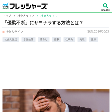
トップ
>
社会人ライフ
>
社会人ライフ
「優柔不断」にサヨナラする方法とは？
更新:2016/06/27
社会人ライフ
社会人生活
学生生活
暮らし
仕事
仕事力
失敗
健康