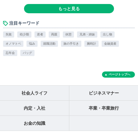
もっと見る
注目キーワード
失敗
幼少期
若者
両親
休憩
兄弟・姉妹
出し物
オノマトペ
悩み
就職活動
旅の手引き
腕時計
金融資産
忘年会
バッグ
ページトップへ
社会人ライフ
ビジネスマナー
内定・入社
卒業・卒業旅行
お金の知識