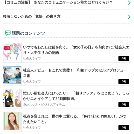
【コミュ力診断】 あなたのコミュニケーション能力はどれくらい？
後悔しないための「覚悟」の磨き方
話題のコンテンツ
いつでもわたしは前を向く。「女の子の日」を前向きに♪社会人エ
リ・大学生リカの物語
社会人ライフ
PR
社会人デビューもこれで完璧！ 印象アップのセルフプロデュー
ス術
社会人ライフ
PR
忙しい新社会人にぴったり！ 「朝リフレア」をはじめよう。しっ
かりニオイケアして24時間快適。
身だしなみ・ビジネスアイテム
PR
視点を変えれば、世の中は変わる。「Rethink PROJECT」がつ
たえたいこと。
社会人ライフ
PR