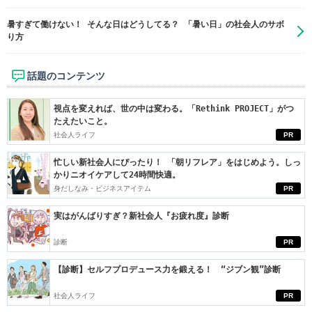
暑すぎて働けない！ そんな日はどうしてる？ 「暑い日」の社会人のサボ
り方
話題のコンテンツ
視点を変えれば、世の中は変わる。「Rethink PROJECT」がつ
たえたいこと。
社会人ライフ
PR
忙しい新社会人にぴったり！ 「朝リフレア」をはじめよう。しっ
かりニオイケアして24時間快適。
身だしなみ・ビジネスアイテム
PR
実はがんばりすぎ？新社会人『お疲れ度』診断
診断
PR
【診断】セルフプロデュース力を鍛える！ “ジブン観”診断
社会人ライフ
PR