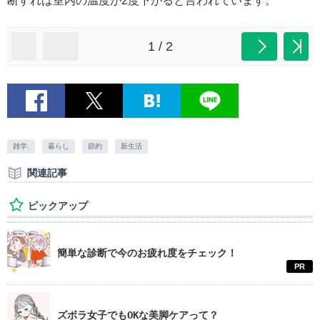
断すれば室内の温度が2度下がると言われています。
1 / 2
雑学.
暮らし
節約
新生活
関連記事
ピックアップ
簡単な診断で今のお疲れ度をチェック！
PR
ズボラ女子でもOKな美脚ケアって？