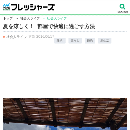
トップ
>
社会人ライフ
>
社会人ライフ
夏を涼しく！ 部屋で快適に過ごす方法
更新:2016/06/17
社会人ライフ
雑学.
暮らし
節約
新生活