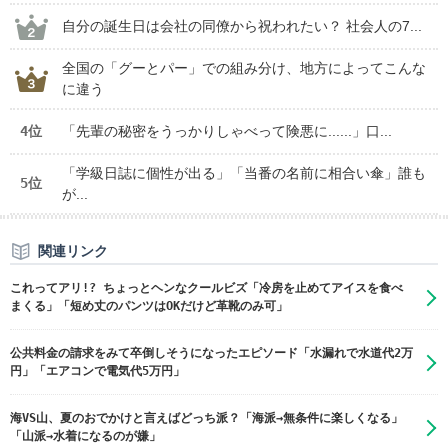
自分の誕生日は会社の同僚から祝われたい？ 社会人の7...
全国の「グーとパー」での組み分け、地方によってこんな
に違う
4位
「先輩の秘密をうっかりしゃべって険悪に......」口...
「学級日誌に個性が出る」「当番の名前に相合い傘」誰も
5位
が...
関連リンク
これってアリ!? ちょっとヘンなクールビズ「冷房を止めてアイスを食べ
まくる」「短め丈のパンツはOKだけど革靴のみ可」
公共料金の請求をみて卒倒しそうになったエピソード「水漏れで水道代2万
円」「エアコンで電気代5万円」
海VS山、夏のおでかけと言えばどっち派？「海派→無条件に楽しくなる」
「山派→水着になるのが嫌」