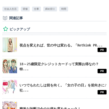
社会人生活
研修
仕事
締め切り
時間
関連記事
ピックアップ
視点を変えれば、世の中は変わる。「Rethink PR...
PR
18～25歳限定クレジットカードって実際お得なの？
特...
PR
いつでもわたしは前を向く。「女の子の日」を前向きに♪
社...
PR
簡単な診断で今のお疲れ度をチェック！