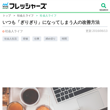
トップ
>
社会人ライフ
>
社会人ライフ
いつも「ぎりぎり」になってしまう人の改善方法
更新:2016/06/13
社会人ライフ
社会人生活
研修
仕事
締め切り
時間