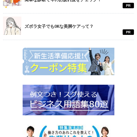
PR
ズボラ女子でもOKな美脚ケアって？
PR