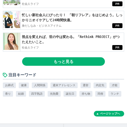
社会人ライフ
PR
忙しい新社会人にぴったり！ 「朝リフレア」をはじめよう。しっ
かりニオイケアして24時間快適。
身だしなみ・ビジネスアイテム
PR
視点を変えれば、世の中は変わる。「Rethink PROJECT」がつ
たえたいこと。
社会人ライフ
PR
もっと見る
注目キーワード
お葬式
健康
人間関係
週末アドレセンス
選挙
内定先
才能
香り
結婚
四字熟語
光熱費
誕生日
持ち物
同僚
ランチ
ページトップへ