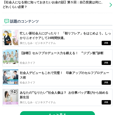
【社会人になる前に知っておきたいお金の話】第５回：自己投資は何に、
どれくらい必要？
話題のコンテンツ
忙しい新社会人にぴったり！ 「朝リフレア」をはじめよう。しっ
かりニオイケアして24時間快適。
身だしなみ・ビジネスアイテム
PR
【診断】セルフプロデュース力を鍛える！ “ジブン観”診断
社会人ライフ
PR
社会人デビューもこれで完璧！ 印象アップのセルフプロデュー
ス術
社会人ライフ
PR
あなたの“なりたい”社会人像は？ お仕事バッグ選びから始める
新生活
身だしなみ・ビジネスアイテム
PR