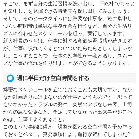
そこで、まず自分の生活習慣を洗い出し、1日の中でもっと
も集中し力を発揮できる時間帯を探し出してみましょう。
そして、そのピークタイムには重要な仕事を、逆に集中し
づらい時間帯は単純な事務作業を行うなど、自分の生活リ
ズムに合わせたスケジュールを組み、実行してみます。
新入社員のうちは、仕事に対する意欲や緊張感が続きます
が、仕事に慣れてくるとついついだらだらとしてしまいが
ち。こうすることで、仕事の効率性が一段と増し、スムー
ズな仕事の流れを作り出すことができるようになります。
週に半日だけ空白時間を作る
綿密なスケジュールを立てておくことも大切ですが、なか
なか計画通りに進まないのが仕事というものです。思って
もいなかったトラブルの発生、突然のアポなし来客、上司
からの急な命令など、予定していなかった出来事が起こる
のは、仕事上よくあること。
このような事態に備え、調整が図れる空白時間を予め作っ
ておくとベター。突発事項により進行が遅れてしまった作