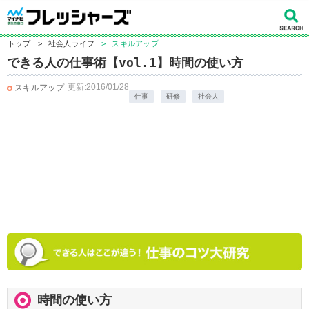
トップ
>
社会人ライフ
>
スキルアップ
できる人の仕事術【vol.1】時間の使い方
更新:2016/01/28
スキルアップ
仕事
研修
社会人
時間の使い方