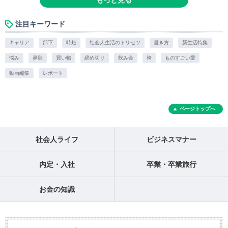
もっと見る
注目キーワード
キャリア
部下
時短
社会人生活のトリセツ
書き方
新生活特集
悩み
鼻歌
買い物
締め切り
飲み会
袴
ものすごい愛
動画編集
レポート
ページトップへ
社会人ライフ
ビジネスマナー
内定・入社
卒業・卒業旅行
お金の知識