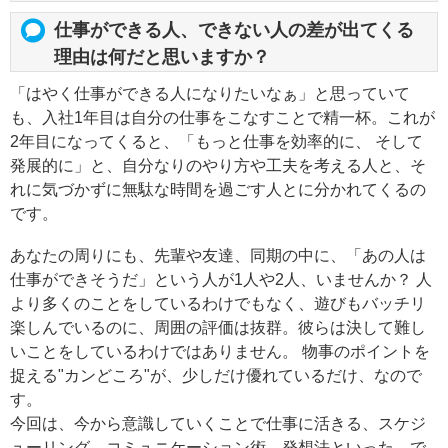
仕事ができる人、できない人の差が出てくる
理由は何だと思いますか？
「はやく仕事ができる人になりたいなぁ」と思っていて
も、入社1年目は自分の仕事をこなすことで精一杯。これが
2年目になってくると、「もっと仕事を効率的に、 そして
発展的に」と、自分なりのやり方や工夫を考える人と、そ
れに気づかずに無駄な時間を過ごす人とに分かれてくるの
です。
あなたの周りにも、先輩や友達、同期の中に、「あの人は
仕事ができそうだ」という人が1人や2人、いませんか？ 人
より多くのことをしているわけでもなく、遊びもバッチリ
楽しんでいるのに、周囲の評価は抜群。彼らは決して難し
いことをしているわけではありません。 物事のポイントを
捉える"カンどころ"が、少しだけ優れているだけ、なので
す。
今回は、今から意識していくことで仕事に活きる、スケジ
ューリング、コミュニケーション術、発想法といった、で