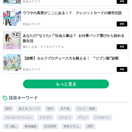
社会人ライフ
PR
ウワサの真実がここにある！？ クレジットカードの都市伝説
社会人ライフ
PR
あなたの“なりたい”社会人像は？ お仕事バッグ選びから始める
新生活
身だしなみ・ビジネスアイテム
PR
【診断】セルフプロデュース力を鍛える！ “ジブン観”診断
社会人ライフ
PR
もっと見る
注目キーワード
髪型
使えるフレーズ
留学
女子旅
テレビ・芸能
プレゼンテーション
トラウマ
コーヒー
アニメ
パスポート
引っ越し
動画編集
生活習慣
著者コラム.
沈黙