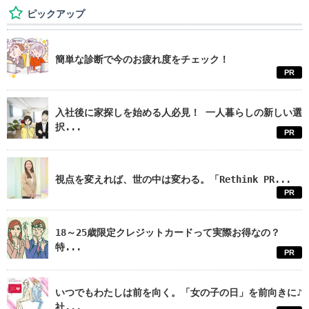
ピックアップ
簡単な診断で今のお疲れ度をチェック！
PR
入社後に家探しを始める人必見！ 一人暮らしの新しい選
択...
PR
視点を変えれば、世の中は変わる。「Rethink PR...
PR
18～25歳限定クレジットカードって実際お得なの？
特...
PR
いつでもわたしは前を向く。「女の子の日」を前向きに♪
社...