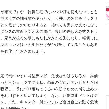
法が確実ですが、賃貸住宅ではネジや釘を使えないことも
り棒タイプの補強材を使ったり、天井との隙間をピッタリ
などを載せておいたりすると、揺れても天井が支えになっ
、タンスの前面下部と床の間に、専用の差し込み式ストッ
と、家具が後ろの壁にもたれかかかる形になり、転倒しに
イプのタンスは上の部分だけが飛び出してくることもある
結を強化しておきましょう。
安定で倒れやすい薄型テレビ。危険なのはもちろん、高価
まったらショックですよね。画面の背面とテレビ台とを固
を吸収し、前にずり落ちてくるのを防ぐための滑り止めジ
らを利用するといいでしょう。なお、転倒防止ベルトはテ
認を。また、キャスター付きのテレビ台は台ごと動く危険
いた方が安全です。