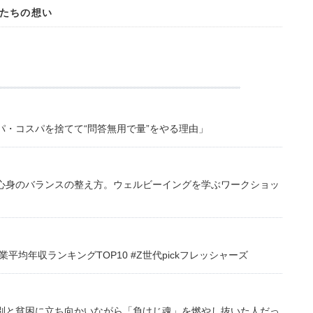
たちの想い
・コスパを捨てて“問答無用で量”をやる理由」
心身のバランスの整え方。ウェルビーイングを学ぶワークショッ
均年収ランキングTOP10 #Z世代pickフレッシャーズ
別と貧困に立ち向かいながら「負けじ魂」を燃やし抜いた人だっ