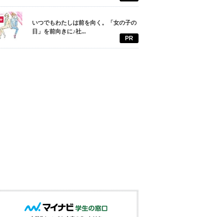
いつでもわたしは前を向く。「女の子の
日」を前向きに♪社...
PR