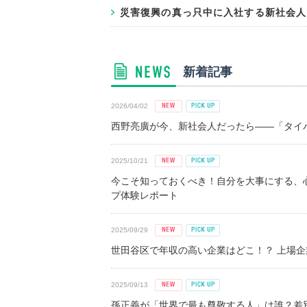
災害復興の真っ只中に入社する新社会人
新着記事
2026/04/02
西野亮廣が今、新社会人だったら――「タイパ
2025/10/21
今こそ知っておくべき！自分を大事にする、
プ体験レポート
2025/09/29
世田谷区で年収の高い企業はどこ！？ 上場企業平
2025/09/13
孫正義が「世界で最も尊敬する人」は誰？差