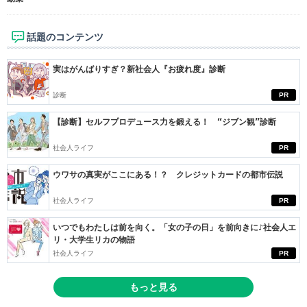
話題のコンテンツ
実はがんばりすぎ？新社会人『お疲れ度』診断
診断
PR
【診断】セルフプロデュース力を鍛える！ “ジブン観”診断
社会人ライフ
PR
ウワサの真実がここにある！？ クレジットカードの都市伝説
社会人ライフ
PR
いつでもわたしは前を向く。「女の子の日」を前向きに♪社会人エ
リ・大学生リカの物語
社会人ライフ
PR
もっと見る