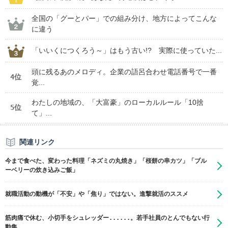
全国の「グーとパー」での組み分け、地方によってこんな
に違う
「いいくにつくろう～」はもう古い!? 実際に使っていた...
頭に残るあのメロディ。企業の語呂合わせ電話番号で一番
4位
覚...
わたしの地域の、「大富豪」のローカルルール「10捨
5位
て」...
関連リンク
今まで食べた、変わった料理「ネズミの丸焼き」「桜餅の串カツ」「ブル
ーベリーの炊き込みご飯」
就職活動の動機が「不安」や「焦り」ではない。進撃就活のススメ
筋肉痛で休む、小切手をシュレッダー......。若手社員のとんでもない行
動集