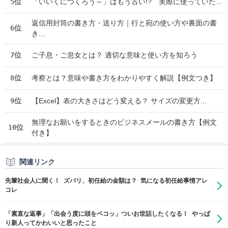
5位
「いいくにつくろう～」はもう古い!? 実際に使っていた...
返信用封筒の書き方・送り方｜行と宛の使い方や裏面の書
6位
き...
7位
ご子息・ご息女とは？ 適切な意味と使い方を知ろう
8位
考察とは？意味や書き方をわかりやすく解説【例文つき】
9位
【Excel】表の大きさはどう変える？ サイズの変更方...
無理なお願いをするときのビジネスメールの書き方【例文
10位
付き】
関連リンク
先輩社会人に聞く！ ズバリ、初任給の金額は？ 気になる初任給事情アレ
コレ
「素直な返事」「出会う度に頭をペコッ」ついお世話したくなる！ やっぱ
り新人ってかわいいと思ったこと