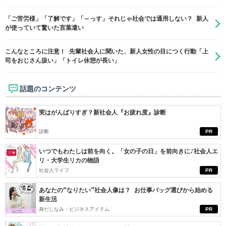
「ご苦労様」「了解です」「～っす」それじゃ社会では通用しない？ 新人
が使っていて驚いた言葉遣い
こんなところに注意！ 先輩社会人に聞いた、新人女性の目につく行動「上
司をおじさん扱い」「トイレ休憩が長い」
話題のコンテンツ
実はがんばりすぎ？新社会人『お疲れ度』診断
診断
PR
いつでもわたしは前を向く。「女の子の日」を前向きに♪社会人エ
リ・大学生リカの物語
社会人ライフ
PR
あなたの“なりたい”社会人像は？ お仕事バッグ選びから始める
新生活
身だしなみ・ビジネスアイテム
PR