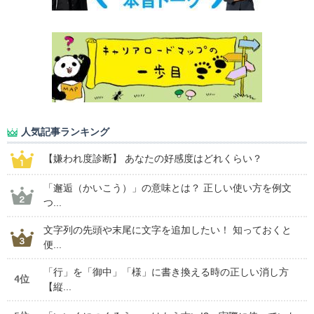
人気記事ランキング
【嫌われ度診断】 あなたの好感度はどれくらい？
「邂逅（かいこう）」の意味とは？ 正しい使い方を例文
つ...
文字列の先頭や末尾に文字を追加したい！ 知っておくと
便...
「行」を「御中」「様」に書き換える時の正しい消し方
4位
【縦...