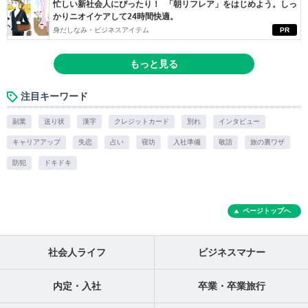
忙しい新社会人にぴったり！ 「朝リフレア」をはじめよう。しっ
かりニオイケアして24時間快適。
身だしなみ・ビジネスアイテム
PR
もっと見る
注目キーワード
副業
送り状
漢字
クレジットカード
別れ
インタビュー
キャリアアップ
失恋
占い
寝坊
入社準備
敬語
旅の裏ワザ
防犯
ドキドキ
ページトップへ
社会人ライフ
ビジネスマナー
内定・入社
卒業・卒業旅行