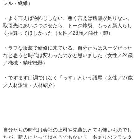
レル・繊維）
・よく言えば物怖じしない、悪く言えば遠慮が足りない。
取引先にあいさつさせたら、トーク炸裂。もっと新人らし
く振舞ってほしかった（女性／28歳／商社・卸）
・ラフな服装で研修に来ている。自分たちはスーツだった
なと思うと時代は変わったのかと思いました（女性／24歳
／機械・精密機器）
・ですます口調ではなく「っす」という語尾（女性／27歳
／人材派遣・人材紹介）
自分たちの時代は会社の上司や先輩はとても怖いものでし
たが、新人にとってはそうでもない？ あまりのフランク