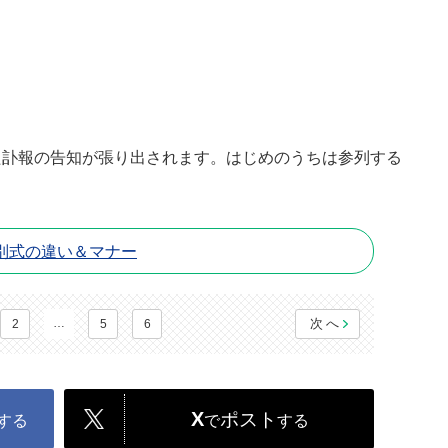
た訃報の告知が張り出されます。はじめのうちは参列する
別式の違い＆マナー
…
次へ
2
5
6
X
ポスト
する
で
する