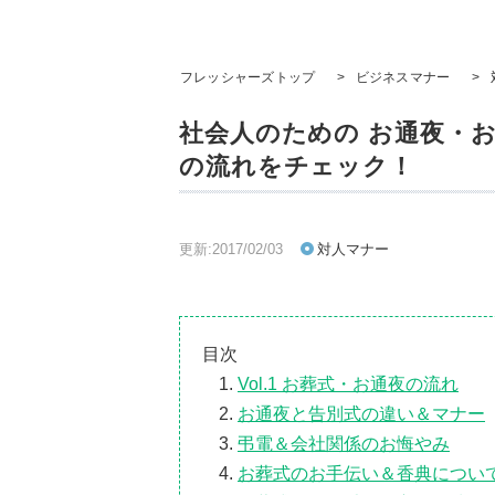
フレッシャーズトップ
>
ビジネスマナー
>
社会人のための お通夜・
の流れをチェック！
更新:2017/02/03
対人マナー
目次
Vol.1 お葬式・お通夜の流れ
お通夜と告別式の違い＆マナー
弔電＆会社関係のお悔やみ
お葬式のお手伝い＆香典につい