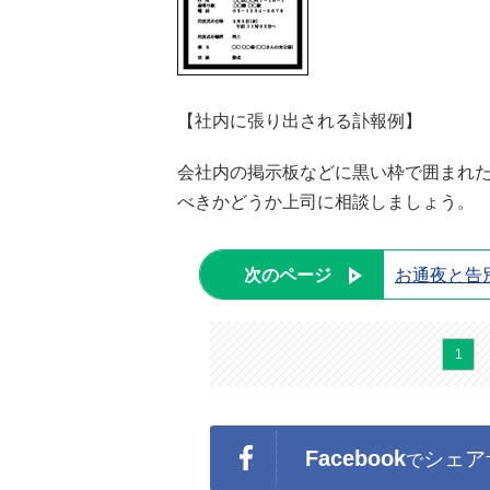
【社内に張り出される訃報例】
会社内の掲示板などに黒い枠で囲まれ
べきかどうか上司に相談しましょう。
次のページ
お通夜と告
1
Facebook
シェア
で