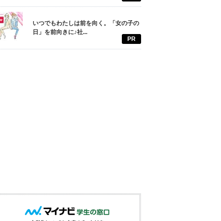
いつでもわたしは前を向く。「女の子の
日」を前向きに♪社...
PR