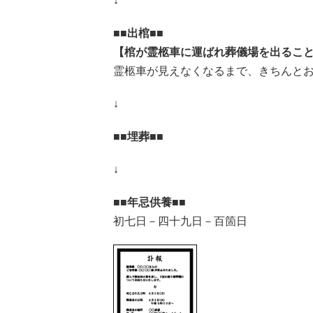
↓
■■出棺■■
【棺が霊柩車に運ばれ葬儀場を出るこ
霊柩車が見えなくなるまで、きちんと
↓
■■埋葬■■
↓
■■年忌供養■■
初七日－四十九日－百箇日