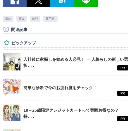
節約
貯金
給料
専門家.
関連記事
ピックアップ
入社後に家探しを始める人必見！ 一人暮らしの新しい選
択...
PR
簡単な診断で今のお疲れ度をチェック！
PR
18～25歳限定クレジットカードって実際お得なの？
特...
PR