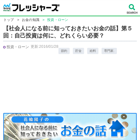
トップ
>
お金の知識
>
投資・ローン
【社会人になる前に知っておきたいお金の話】第５
回：自己投資は何に、どれくらい必要？
更新:2016/01/28
投資・ローン
節約
貯金
給料
専門家.