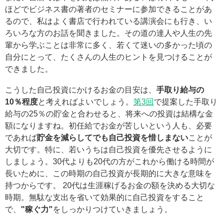
ほどでビジネス書の著者のセミナーに参加できることがあ
るので、私はよく書店で行われている講演会にも行き、い
ろいろな方のお話を聞きました。その道の達人や人生の先
輩から学ぶことは非常に多く、若くて迷いの多かった頃の
自分にとって、たくさんの人生のヒントを見つけることが
できました。
こうした自己投資にかけるお金の目安は、
手取り給与の
10％程度
と考えればよいでしょう。
第3回
で提案した手取り
給与の25％の貯金と合わせると、将来への投資は結構な金
額になりますね。初任給でお金が苦しいという人も、必要
であれば
貯金を減らしてでも自己投資を惜しまない
ことが
大切です。特に、若いうちは自己投資を優先させるように
しましょう。30代よりも20代の方がこれから働ける時間が
長いために、この時期の自己投資が長期的に大きな意味を
持つからです。 20代は生涯稼げるお金の額を決める大切な
時期。無駄な支出を省いて効果的に自己投資をすること
で、
"稼ぐ力"
をしっかりつけていきましょう。