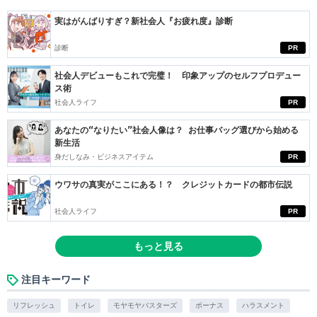
実はがんばりすぎ？新社会人『お疲れ度』診断
診断
PR
社会人デビューもこれで完璧！ 印象アップのセルフプロデュー
ス術
社会人ライフ
PR
あなたの“なりたい”社会人像は？ お仕事バッグ選びから始める
新生活
身だしなみ・ビジネスアイテム
PR
ウワサの真実がここにある！？ クレジットカードの都市伝説
社会人ライフ
PR
もっと見る
注目キーワード
リフレッシュ
トイレ
モヤモヤバスターズ
ボーナス
ハラスメント