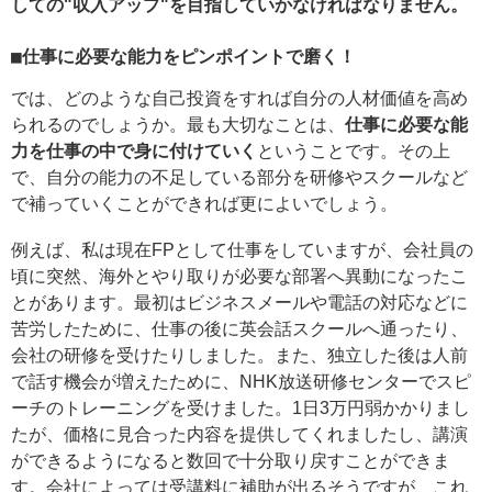
しての"収入アップ"を目指していかなければなりません。
■仕事に必要な能力をピンポイントで磨く！
では、どのような自己投資をすれば自分の人材価値を高め
られるのでしょうか。最も大切なことは、
仕事に必要な能
力を仕事の中で身に付けていく
ということです。その上
で、自分の能力の不足している部分を研修やスクールなど
で補っていくことができれば更によいでしょう。
例えば、私は現在FPとして仕事をしていますが、会社員の
頃に突然、海外とやり取りが必要な部署へ異動になったこ
とがあります。最初はビジネスメールや電話の対応などに
苦労したために、仕事の後に英会話スクールへ通ったり、
会社の研修を受けたりしました。また、独立した後は人前
で話す機会が増えたために、NHK放送研修センターでスピ
ーチのトレーニングを受けました。1日3万円弱かかりまし
たが、価格に見合った内容を提供してくれましたし、講演
ができるようになると数回で十分取り戻すことができま
す。会社によっては受講料に補助が出るそうですが、これ