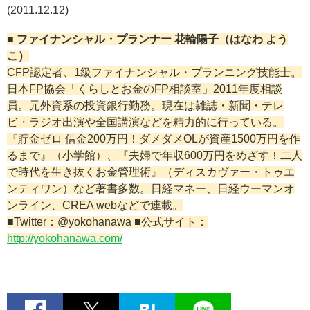
(2011.12.12)
■ ファイナンシャル・プランナー 花輪陽子（はなわ よう
こ）
CFP認定者、1級ファイナンシャル・プランニング技能士。
日本FP協会「くらしとお金のFP相談室」2011年度相談
員。元外資系の投資銀行勤務。現在は雑誌・新聞・テレ
ビ・ラジオ出演や全国講演などを精力的に行っている。
『貯金ゼロ 借金200万円！ダメダメOLが資産1500万円を作
るまで』（小学館）、『夫婦で年収600万円をめざす！二人
で時代を生き抜くお金管理術』（ディスカヴァー・トゥエ
ンティワン）など著書多数。日経マネー、日経ウーマンオ
ンライン、CREA webなどで連載。
■Twitter：@yokohanawa ■公式サイト：
http://yokohanawa.com/