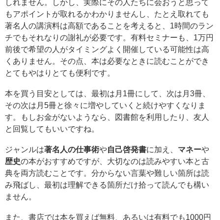
しれません。しかし、実際にその人たちに会おうと思って
もアポイントが取れるかわかりませんし、たとえ取れても
著名人の講演料は高額であることを考えると、1時間のラン
チでもそれなりの謝礼が必要です。有料セミナーも、1万円
前後で希望の人がタイミングよく開催している可能性は高
くありません。その点、本は必要なときに読むことができ
とてもやはりとても便利です。
本を買う目安としては、最初は月1冊にして、次は月3冊、
その次は月5冊と徐々に増やしていくと続けやすくなりま
す。もしお金がないようなら、図書館を利用したり、友人
と回覧してもいいですね。
ジャンルは
著名人の仕事術
や
自己啓発書
に加え、
マネー
や
歴史
の本がおすすめですが、大切なのは読みやすい本と古
典を両方読むことです。分からない言葉や難しい箇所は読
み飛ばし、最初は理解できる箇所だけ拾って読んでも構い
ません。
また、書店では本を買えば無料、あるいは有料でも1000円