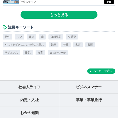
社会人ライフ
PR
もっと見る
注目キーワード
男性
占い
爆笑
曲
仮想現実
交通費
やしろあずきのこの社会の片隅に
法事
特技
名言
書類
サザエさん
雑学.
方言
会社のルール
ページトップへ
社会人ライフ
ビジネスマナー
内定・入社
卒業・卒業旅行
お金の知識