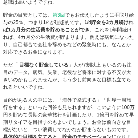
意識は高いようですね。
貯金の目安としては、
第3回
でもお伝えしたように手取り給
与の25％、つまり1/4が理想的です。
1/4貯金を3カ月続けれ
ば1カ月分の生活費を貯めることができ
、これを1年間続け
れば、4カ月分の生活費が貯まります。例えば病気になった
り、自己都合で会社を辞めるなどの緊急時にも、なんとか
対応できるお金になります。
ただ「
目標なく貯金している
」人が7割以上 もいるのも注
目のデータ。病気、失業、老後など将来に対する不安が大
きいのかもしれませんが、もう少し前向きな目標も立てら
れるといいですね。
目的がある人の中には、「海外で挙式する」「世界一周旅
行をする」といった回答も見られますが、このように100万
円を貯めて長期の豪華旅行を計画したり、1億円を貯めて早
期リタイアを目指すのもよいでしょう。お金は前向きな目
標がないと、つい浪費してなかなか貯まらないものです。
具体的な目標を立てると、貯金のモチベーションに
なりま