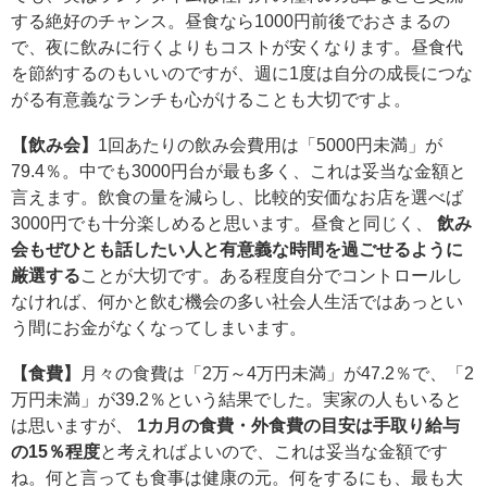
する絶好のチャンス。昼食なら1000円前後でおさまるの
で、夜に飲みに行くよりもコストが安くなります。昼食代
を節約するのもいいのですが、週に1度は自分の成長につな
がる有意義なランチも心がけることも大切ですよ。
【飲み会】
1回あたりの飲み会費用は「5000円未満」が
79.4％。中でも3000円台が最も多く、これは妥当な金額と
言えます。飲食の量を減らし、比較的安価なお店を選べば
3000円でも十分楽しめると思います。昼食と同じく、
飲み
会もぜひとも話したい人と有意義な時間を過ごせるように
厳選する
ことが大切です。ある程度自分でコントロールし
なければ、何かと飲む機会の多い社会人生活ではあっとい
う間にお金がなくなってしまいます。
【食費】
月々の食費は「2万～4万円未満」が47.2％で、「2
万円未満」が39.2％という結果でした。実家の人もいると
は思いますが、
1カ月の食費・外食費の目安は手取り給与
の15％程度
と考えればよいので、これは妥当な金額です
ね。何と言っても食事は健康の元。何をするにも、最も大