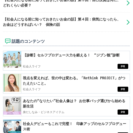
【社会人になる前に知っておきたいお金の話】第５回：自己投資は何に、
どれくらい必要？
【社会人になる前に知っておきたいお金の話】第４回：病気になったら、
お金はどうすればいい？ 保険の話
話題のコンテンツ
【診断】セルフプロデュース力を鍛える！ “ジブン観”診断
社会人ライフ
PR
視点を変えれば、世の中は変わる。「Rethink PROJECT」がつ
たえたいこと。
社会人ライフ
PR
あなたの“なりたい”社会人像は？ お仕事バッグ選びから始める
新生活
身だしなみ・ビジネスアイテム
PR
社会人デビューもこれで完璧！ 印象アップのセルフプロデュー
ス術