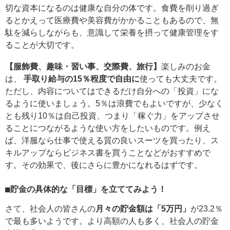
切な資本になるのは健康な自分の体です。食費を削り過ぎ
るとかえって医療費や美容費がかかることもあるので、無
駄を減らしながらも、意識して栄養を摂って健康管理をす
ることが大切です。
【服飾費、趣味・習い事、交際費、旅行】
楽しみのお金
は、
手取り給与の15％程度で自由に
使っても大丈夫です。
ただし、内容についてはできるだけ自分への「投資」にな
るように使いましょう。5％は浪費でもよいですが、少なく
とも残り10％は自己投資、つまり「稼ぐ力」をアップさせ
ることにつながるような使い方をしたいものです。例え
ば、洋服なら仕事で使える質の良いスーツを買ったり、ス
キルアップならビジネス書を買うことなどがおすすめで
す。その効果で、後にさらに豊かになれるはずです。
■貯金の具体的な「目標」を立ててみよう！
さて、社会人の皆さんの
月々の貯金額は「5万円」
が23.2％
で最も多いようです。より高額の人も多く、社会人の貯金