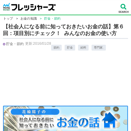
トップ
>
お金の知識
>
貯金・節約
【社会人になる前に知っておきたいお金の話】第６
回：項目別にチェック！ みんなのお金の使い方
更新:2016/01/28
貯金・節約
節約
貯金
給料
専門家.