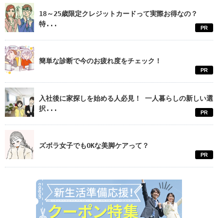
18～25歳限定クレジットカードって実際お得なの？
特...
PR
簡単な診断で今のお疲れ度をチェック！
PR
入社後に家探しを始める人必見！ 一人暮らしの新しい選
択...
PR
ズボラ女子でもOKな美脚ケアって？
PR