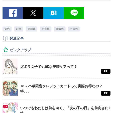
節約
お金
光熱費
水道代
電気代
ガス代
関連記事
ピックアップ
ズボラ女子でもOKな美脚ケアって？
PR
18～25歳限定クレジットカードって実際お得なの？
特...
PR
いつでもわたしは前を向く。「女の子の日」を前向きに♪