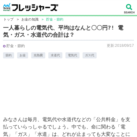
トップ
>
お金の知識
>
貯金・節約
一人暮らしの電気代、平均はなんと〇〇円?! 電
気・ガス・水道代の合計は？
更新:2018/09/17
貯金・節約
節約
お金
光熱費
水道代
電気代
ガス代
みなさんは毎月、電気代や水道代などの「公共料金」を支
払っていらっしゃるでしょう。中でも、命に関わる「電
気」「ガス」「水道」は、どれが止まっても大変なことに