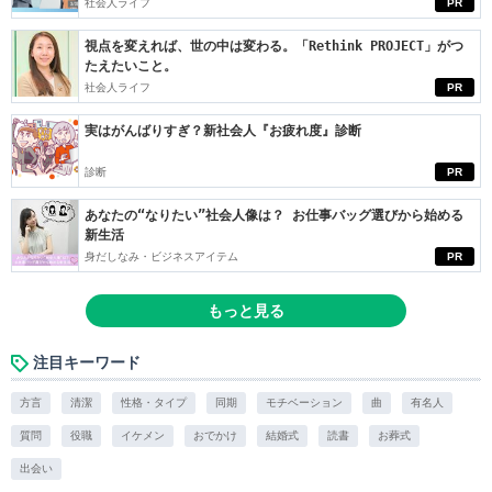
社会人ライフ
PR
視点を変えれば、世の中は変わる。「Rethink PROJECT」がつ
たえたいこと。
社会人ライフ
PR
実はがんばりすぎ？新社会人『お疲れ度』診断
診断
PR
あなたの“なりたい”社会人像は？ お仕事バッグ選びから始める
新生活
身だしなみ・ビジネスアイテム
PR
もっと見る
注目キーワード
方言
清潔
性格・タイプ
同期
モチベーション
曲
有名人
質問
役職
イケメン
おでかけ
結婚式
読書
お葬式
出会い