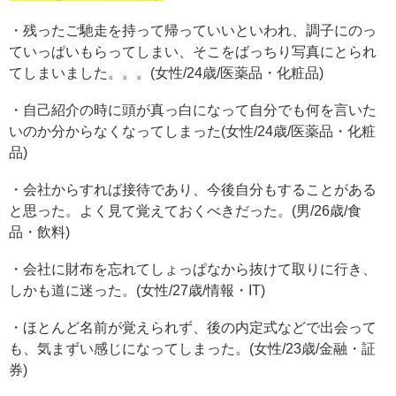
・残ったご馳走を持って帰っていいといわれ、調子にのっ
ていっぱいもらってしまい、そこをばっちり写真にとられ
てしまいました。。。(女性/24歳/医薬品・化粧品)
・自己紹介の時に頭が真っ白になって自分でも何を言いた
いのか分からなくなってしまった(女性/24歳/医薬品・化粧
品)
・会社からすれば接待であり、今後自分もすることがある
と思った。よく見て覚えておくべきだった。(男/26歳/食
品・飲料)
・会社に財布を忘れてしょっぱなから抜けて取りに行き、
しかも道に迷った。(女性/27歳/情報・IT)
・ほとんど名前が覚えられず、後の内定式などで出会って
も、気まずい感じになってしまった。(女性/23歳/金融・証
券)