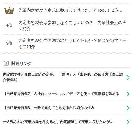
先輩内定者が内定式に参加して感じたことTop5！ 2位...
内定者懇親会は参加しなくてもいいの？ 先輩社会人の声
4位
を紹介
内定者懇親会のお酒の場どうしたらいい？宴会でのマナー
5位
をご紹介
関連リンク
内定式で使える自己紹介の定番。 「趣味」と「出身地」の伝え方【自己紹
介特集8】
【自己紹介特集7】入社前にソーシャルメディアを使って連帯感を強める
【自己紹介特集3】一発で覚えてもらえる自己紹介の仕方
一人残された実家の母を考えると、内定辞退して実家に戻りたいが…