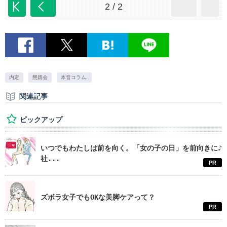
2 / 2
内定
懇親会
本音コラム.
関連記事
ピックアップ
いつでもわたしは前を向く。「女の子の日」を前向きに♪
社...
PR
ズボラ女子でもOKな美脚ケアって？
PR