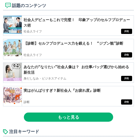
話題のコンテンツ
社会人デビューもこれで完璧！ 印象アップのセルフプロデュー
ス術
社会人ライフ
PR
【診断】セルフプロデュース力を鍛える！ “ジブン観”診断
社会人ライフ
PR
あなたの“なりたい”社会人像は？ お仕事バッグ選びから始める
新生活
身だしなみ・ビジネスアイテム
PR
実はがんばりすぎ？新社会人『お疲れ度』診断
診断
PR
もっと見る
注目キーワード