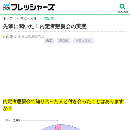
トップ
>
内定・入社
>
内定式
先輩に聞いた！内定者懇親会の実態
更新:2016/07/13
内定式
内定
懇親会
本音コラム.
内定者
懇親会で知り合った人と付き合ったことはあります
か？