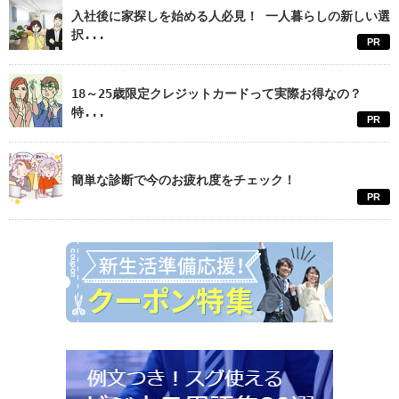
入社後に家探しを始める人必見！ 一人暮らしの新しい選
択...
PR
18～25歳限定クレジットカードって実際お得なの？
特...
PR
簡単な診断で今のお疲れ度をチェック！
PR