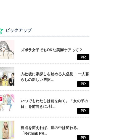
ピックアップ
ズボラ女子でもOKな美脚ケアって？
PR
入社後に家探しを始める人必見！ 一人暮
らしの新しい選択...
PR
いつでもわたしは前を向く。「女の子の
日」を前向きに♪社...
PR
視点を変えれば、世の中は変わる。
「Rethink PR...
PR