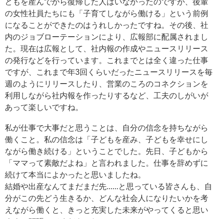
どもを産んでから復帰した人はいなかったのですが、後輩
の女性社員たちにも「子育てしながら働ける」という前例
になることができたのはうれしかったですね。その後、社
内のジョブローテーションにより、広報部に配属されまし
た。現在は広報として、社内報の作成やニュースリリース
の発行などを行っています。これまでとは全く違った仕事
ですが、これまで年3回くらいだったニュースリリースを毎
週のようにリリースしたり、営業のころのコネクションを
利用しながら社内報を作ったりするなど、工夫のしがいが
あって楽しいですね。
私が仕事で大事だと思うことは、自分の信念を持ちながら
働くこと。私の信念は「子どもを産み、子どもを幸せにし
ながら働き続ける」ということでした。先日、子どもから
「ママって素敵だよね」と言われました。仕事を辞めずに
続けて本当によかったと思いましたね。
結婚や出産なんてまだまだ先......と思っている皆さんも、自
分がこの先どう生きるか、どんな社会人になりたいかを考
えながら働くと、きっと充実した未来がやってくると思い