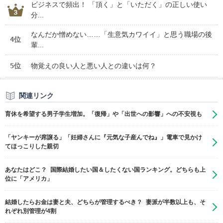
ビジネスで頻出！ 「頂く」と「いただく」の正しい使い
分...
なんだか憎めない……「生意気カワイイ」と思う職場の後
4位
輩...
5位
物覚えの良い人と悪い人との違いは何？
関連リンク
育休を希望する男子学生増加。「復帰」や「出世への影響」への不安視も
「ヤンキーが席譲る」「妊婦さんに『元気な子産んでね』」電車で見かけ
てほっこりした親切
あなたはどこ？ 国際結婚したい国＆したくない国ランキング。どちらも上
位に「アメリカ」
結婚したらお金は妻と夫、どちらが管理するべき？ 妻派が半数以上も、そ
れぞれ別管理が4割