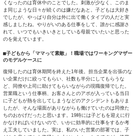
くなったのは育休中のことでした。刺激が少なく、このま
ま同じような日々が続くのは嫌だなあと。子どもは大好き
でしたが、やっぱり自分は外に出て働くタイプの人だと実
感しましたね。やりがいのある仕事をして、誰かに感謝さ
れて、いつでもいきいきとしている母親でいたいと思った
のを覚えています。
■子どもから「ママって素敵」！職場ではワーキングマザー
のモデルケースに
復帰したのは育休期間を終えた1年後。担当企業を出張のな
い企業だけに絞ってもらい、社数も半分にしてもらうな
ど、同僚や上司に助けてもらいながらの現職復帰でした。
営業職という仕事柄、お客さんとのアポが入っている当日
に子どもが熱を出してしまうなどのアクシデントもありま
したが、そんな場面がありながらも働けていたのは同僚た
ちのおかげだったと思います。19時には子どもを迎えに行
かなければいけないので、いかに効率的に仕事をするか考
え工夫していました。実は、私のいた営業の部署では、子