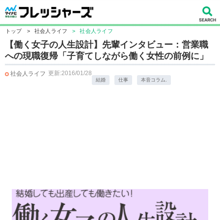
トップ
>
社会人ライフ
>
社会人ライフ
【働く女子の人生設計】先輩インタビュー：営業職
への現職復帰「子育てしながら働く女性の前例に」
更新:2016/01/28
社会人ライフ
結婚
仕事
本音コラム.