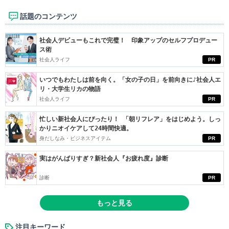
話題のコンテンツ
社会人デビューもこれで完璧！ 印象アップのセルフプロデュー
ス術
社会人ライフ
PR
いつでもわたしは前を向く。「女の子の日」を前向きに♪社会人エ
リ・大学生リカの物語
社会人ライフ
PR
忙しい新社会人にぴったり！ 「朝リフレア」をはじめよう。しっ
かりニオイケアして24時間快適。
身だしなみ・ビジネスアイテム
PR
実はがんばりすぎ？新社会人『お疲れ度』診断
診断
PR
もっと見る
注目キーワード