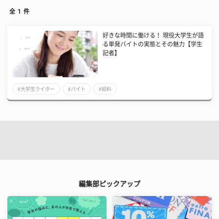
全
1
件
好きな時間に働ける！ 現役大学生が語
る単発バイトの実態とその魅力【学生
記者】
#大学生ライター
#バイト
#給料
編集部ピックアップ