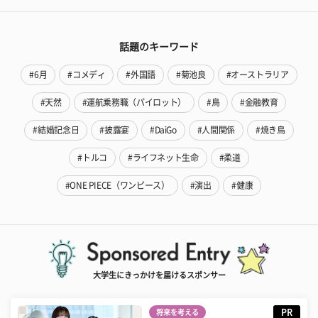
話題のキーワード
#6月
#コメディ
#外国語
#菊池良
#オーストラリア
#天然
#運航乗務職（パイロット）
#鳥
#金融教育
#結婚記念日
#披露宴
#DaiGo
#人間関係
#焼き鳥
#トルコ
#ライフネット生命
#柔道
#ONE PIECE（ワンピース）
#演出
#健康
大学生にきっかけを届けるスポンサー
PR
将来を考える