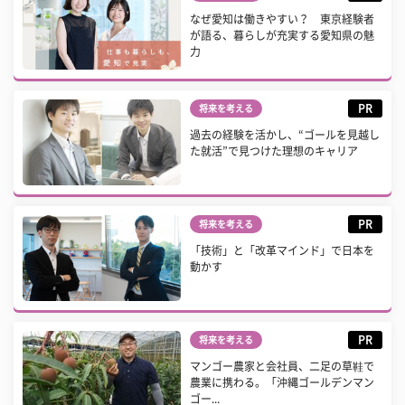
なぜ愛知は働きやすい？ 東京経験者
が語る、暮らしが充実する愛知県の魅
力
PR
将来を考える
過去の経験を活かし、“ゴールを見越し
た就活”で見つけた理想のキャリア
PR
将来を考える
「技術」と「改革マインド」で日本を
動かす
PR
将来を考える
マンゴー農家と会社員、二足の草鞋で
農業に携わる。「沖縄ゴールデンマン
ゴー...