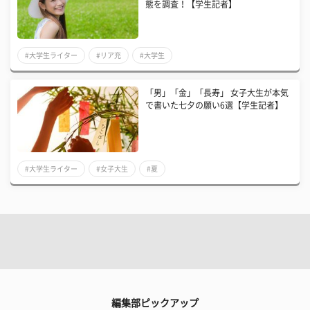
態を調査！【学生記者】
#大学生ライター
#リア充
#大学生
「男」「金」「長寿」 女子大生が本気
で書いた七夕の願い6選【学生記者】
#大学生ライター
#女子大生
#夏
編集部ピックアップ