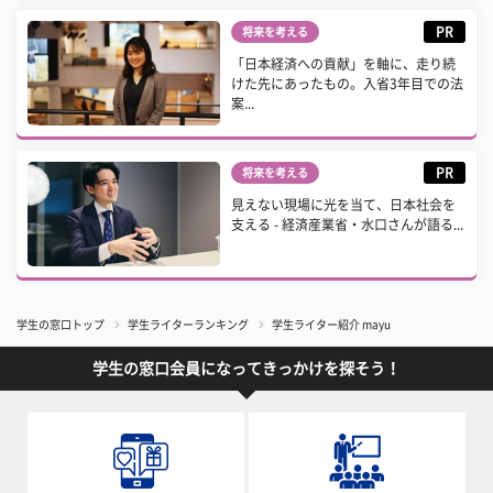
PR
将来を考える
「日本経済への貢献」を軸に、走り続
けた先にあったもの。入省3年目での法
案...
PR
将来を考える
見えない現場に光を当て、日本社会を
支える - 経済産業省・水口さんが語る...
学生の窓口トップ
学生ライターランキング
学生ライター紹介 mayu
学生の窓口会員になってきっかけを探そう！