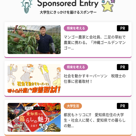
大学生にきっかけを届けるスポンサー
PR
将来を考える
マンゴー農家と会社員、二足の草鞋で
農業に携わる。「沖縄ゴールデンマン
ゴー...
PR
将来を考える
社会を動かすキーパーソン 税理士の
仕事に密着取材！
PR
大学生活
都民もトリコに⁉ 愛知県在住の大学
生・社会人に聞く、愛知県での暮らし
の魅...