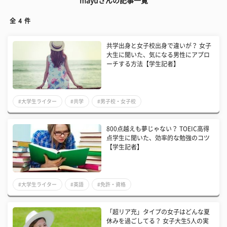
mayuさんの記事一覧
全
4
件
共学出身と女子校出身で違いが？ 女子
大生に聞いた、気になる男性にアプロ
ーチする方法【学生記者】
#大学生ライター
#共学
#男子校・女子校
800点越えも夢じゃない？ TOEIC高得
点学生に聞いた、効率的な勉強のコツ
【学生記者】
#大学生ライター
#英語
#免許・資格
「超リア充」タイプの女子はどんな夏
休みを過ごしてる？ 女子大生5人の実