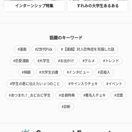
インターンシップ特集
すれみの大学生あるある
話題のキーワード
#漫画
#Z世代Pick
#【漫画】対人恐怖症を克服した話
#恋愛漫画
#大学生
#お出かけ
#グルメ
#トレンド
#映画
#大学生白書
#インタビュー
#芸能人
#学生の君に伝えたい３つのこと
#サイン入りチェキ
#イベント
#あつまれ！_おどおど学生
#会員特典
#著名人チェキ
#恋愛
#診断