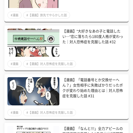
#漫画
#【漫画】旅先でやらかした話
【漫画】"大好きなあの子と電話した
い…"恋に落ちたら180度人格が変わっ
た│対人恐怖症を克服した話 #32
#漫画
#【漫画】対人恐怖症を克服した話
【漫画】「電話番号とか交換せーへ
ん？」女性相手に失敗ばかりだったボ
クが変わり始めた理由とは│対人恐怖
症を克服した話 #31
#漫画
#【漫画】対人恐怖症を克服した話
【漫画】「なんと!!!」全力アピールの