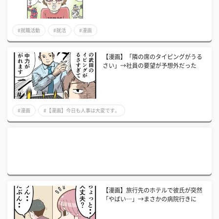
#就職活動
#就活
#漫画
【漫画】「隣の席のタイピングがうる
さい」→社員の要望が予想外だった
#漫画
#【漫画】今日も人事は大変です。
【漫画】旅行先のホテルで彼氏が突然
「やばい…」→まさかの病院行きに