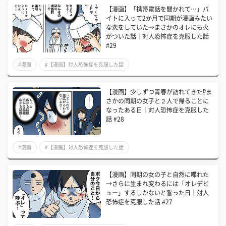
【漫画】「携帯電話を聞かれて…」バ
イトに入って2か月で同期が漫画みたい
な恋をしていた→まさかのオレにも火
がついた話│対人恐怖症を克服した話
#29
#漫画
#【漫画】対人恐怖症を克服した話
【漫画】少しずつ青春が訪れてきた⁉ま
さかの同期の女子と２人で帰ることに
なったある日│対人恐怖症を克服した
話 #28
#漫画
#【漫画】対人恐怖症を克服した話
【漫画】同期の女の子と自然に喋れた
→さらに生まれ変わるには「オレデビ
ュー」するしかないと誓った日│対人
恐怖症を克服した話 #27