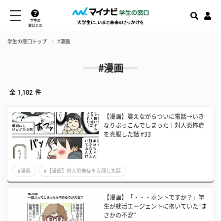
学生の
窓口とは
学生の窓口トップ
#漫画
#漫画
全
1,102
件
【漫画】震えながらついに電話→いき
なりぶっこんでしまった│対人恐怖症
を克服した話 #33
#漫画
#【漫画】対人恐怖症を克服した話
【漫画】「・・・ホントですか？」学
生が就活エージェントに抱いていた“ま
さかの不安”