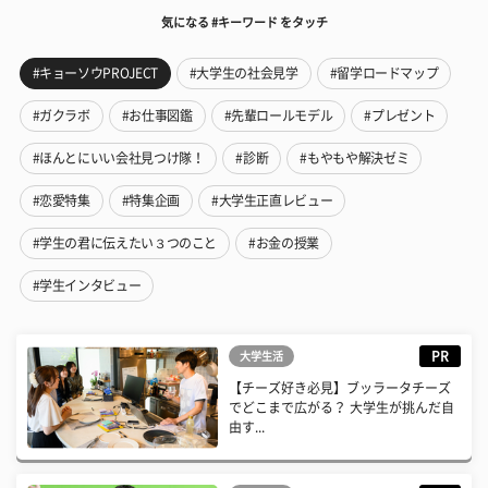
気になる #キーワード をタッチ
#キョーソウPROJECT
#大学生の社会見学
#留学ロードマップ
#ガクラボ
#お仕事図鑑
#先輩ロールモデル
#プレゼント
#ほんとにいい会社見つけ隊！
#診断
#もやもや解決ゼミ
#恋愛特集
#特集企画
#大学生正直レビュー
#学生の君に伝えたい３つのこと
#お金の授業
#学生インタビュー
PR
大学生活
【チーズ好き必見】ブッラータチーズ
でどこまで広がる？ 大学生が挑んだ自
由す...