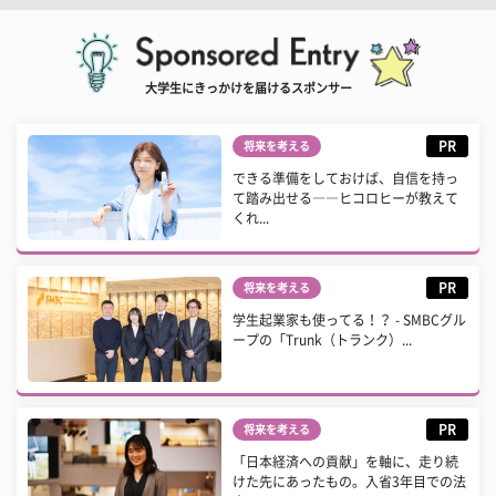
大学生にきっかけを届けるスポンサー
PR
将来を考える
できる準備をしておけば、自信を持っ
て踏み出せる――ヒコロヒーが教えて
くれ...
PR
将来を考える
学生起業家も使ってる！？ - SMBCグル
ープの「Trunk（トランク）...
PR
将来を考える
「日本経済への貢献」を軸に、走り続
けた先にあったもの。入省3年目での法