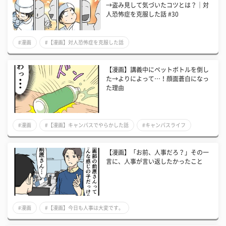
→盗み見して気づいたコツとは？│対
人恐怖症を克服した話 #30
#漫画
#【漫画】対人恐怖症を克服した話
【漫画】講義中にペットボトルを倒し
た→よりによって…！顔面蒼白になっ
た理由
#漫画
#【漫画】キャンパスでやらかした話
#キャンパスライフ
【漫画】「お前、人事だろ？」その一
言に、人事が言い返したかったこと
#漫画
#【漫画】今日も人事は大変です。