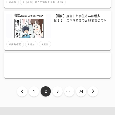
#漫画
#【漫画】対人恐怖症を克服した話
【漫画】担当した学生さんは超多
忙！？ スキマ時間でWEB面談のワケ
#就職活動
#就活
#漫画
1
2
3
・・・
74