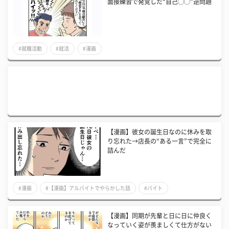
面接練習で発覚した“自己◯◯”逆問題
#就職活動
#就活
#漫画
【漫画】彼女の誕生日なのに休みを取
り忘れた→店長の“ある一言”で完全に
詰んだ
#漫画
#【漫画】アルバイトでやらかした話
#バイト
【漫画】同期が先輩と日に日に仲良く
なっていく姿が羨ましくて仕方がない