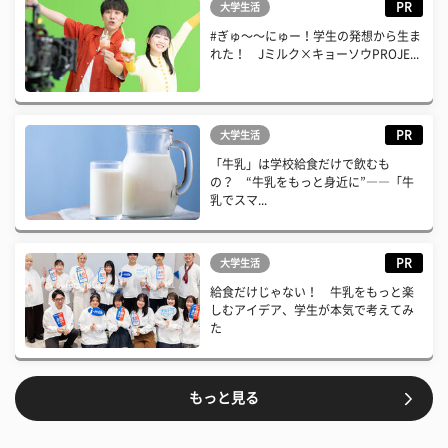
PR
大学生活
#ぎゅ〜〜にゅー！学生の発想から生ま
れた！ Jミルク×キョーソウPROJE...
PR
大学生活
「牛乳」は学校給食だけで飲むも
の？ “牛乳をもっと身近に”――「牛
乳でスマ...
PR
大学生活
給食だけじゃない！ 牛乳をもっと楽
しむアイデア、学生が本気で考えてみ
た
もっと見る