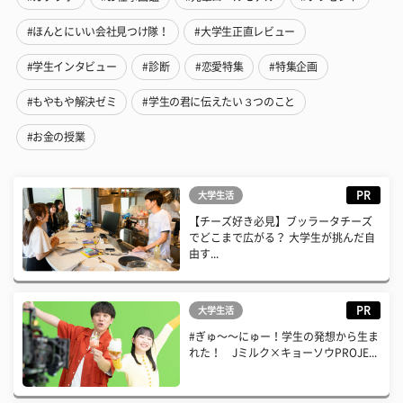
#ほんとにいい会社見つけ隊！
#大学生正直レビュー
#学生インタビュー
#診断
#恋愛特集
#特集企画
#もやもや解決ゼミ
#学生の君に伝えたい３つのこと
#お金の授業
PR
大学生活
【チーズ好き必見】ブッラータチーズ
でどこまで広がる？ 大学生が挑んだ自
由す...
PR
大学生活
#ぎゅ〜〜にゅー！学生の発想から生ま
れた！ Jミルク×キョーソウPROJE...