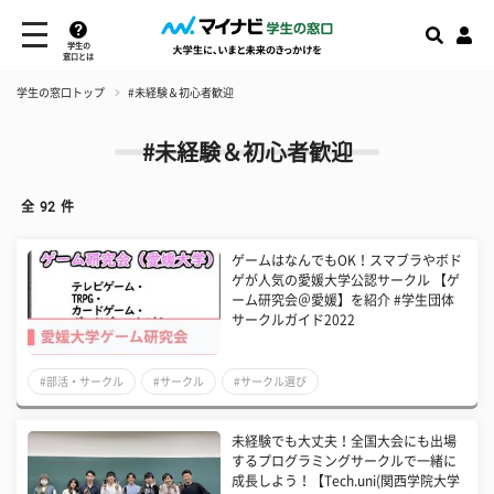
学生の
窓口とは
学生の窓口トップ
#未経験＆初心者歓迎
#未経験＆初心者歓迎
全
92
件
ゲームはなんでもOK！スマブラやボド
ゲが人気の愛媛大学公認サークル 【ゲ
ーム研究会＠愛媛】を紹介 #学生団体
サークルガイド2022
#部活・サークル
#サークル
#サークル選び
未経験でも大丈夫！全国大会にも出場
するプログラミングサークルで一緒に
成長しよう！【Tech.uni(関西学院大学