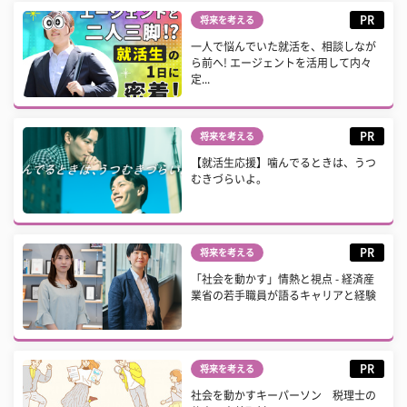
PR
将来を考える
一人で悩んでいた就活を、相談しなが
ら前へ! エージェントを活用して内々
定...
PR
将来を考える
【就活生応援】噛んでるときは、うつ
むきづらいよ。
PR
将来を考える
「社会を動かす」情熱と視点 - 経済産
業省の若手職員が語るキャリアと経験
PR
将来を考える
社会を動かすキーパーソン 税理士の