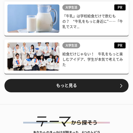
PR
大学生活
「牛乳」は学校給食だけで飲むも
の？ “牛乳をもっと身近に”――「牛
乳でスマ...
PR
大学生活
給食だけじゃない！ 牛乳をもっと楽
しむアイデア、学生が本気で考えてみ
た
もっと見る
あなたへのきっかけが詰まった、6つのトビラ