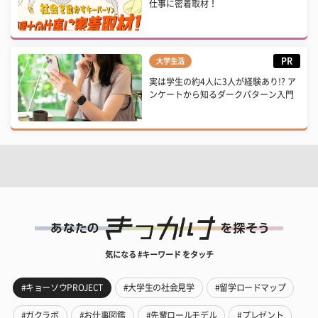
仕事に密着取材！
PR
大学生活
実は学生の約4人に3人が経験あり!? ア
ンケートから知るダークパターン入門
気になる #キーワード をタッチ
#キョーソウPROJECT
#大学生の社会見学
#留学ロードマップ
#ガクラボ
#お仕事図鑑
#先輩ロールモデル
#プレゼント