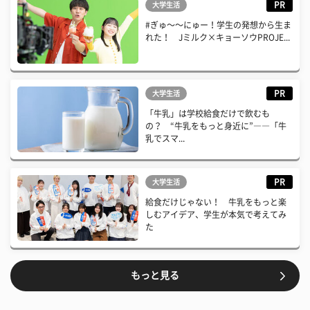
PR
大学生活
#ぎゅ〜〜にゅー！学生の発想から生ま
れた！ Jミルク×キョーソウPROJE...
PR
大学生活
「牛乳」は学校給食だけで飲むも
の？ “牛乳をもっと身近に”――「牛
乳でスマ...
PR
大学生活
給食だけじゃない！ 牛乳をもっと楽
しむアイデア、学生が本気で考えてみ
た
もっと見る