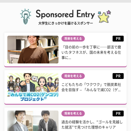
大学生にきっかけを届けるスポンサー
PR
将来を考える
「目の前の一歩を丁寧に──部活で磨
いたタフネスが、国の未来を考える仕
事に...
PR
将来を考える
こどもたちの「ワクワク」で脱炭素社
会を目指す – 「みんなで減CO2（ゲ...
PR
将来を考える
過去の経験を活かし、“ゴールを見越し
た就活”で見つけた理想のキャリア