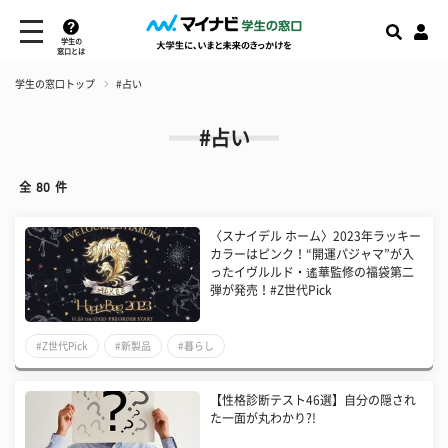
学生の
窓口とは
学生の窓口トップ
#占い
#占い
全
80
件
〈スナイデル ホーム〉2023年ラッキー
カラーはピンク！“開運パジャマ”が入
ったイヴルルド・遙華監修の福袋第二
弾が発売！#Z世代Pick
#Z世代Pick
#新製品
#暮らし
【性格診断テスト46選】自分の隠され
た一面が丸わかり?!