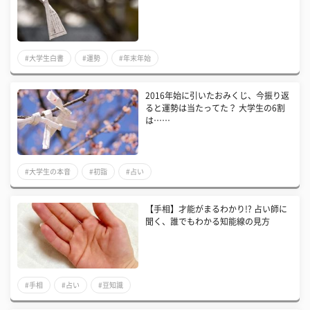
#大学生白書
#運勢
#年末年始
2016年始に引いたおみくじ、今振り返
ると運勢は当たってた？ 大学生の6割
は……
#大学生の本音
#初詣
#占い
【手相】才能がまるわかり!? 占い師に
聞く、誰でもわかる知能線の見方
#手相
#占い
#豆知識