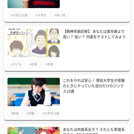
#大学生白書
#大学生
#怖い話
【精神年齢診断】 あなたは実年齢より
高い？ 低い？ 内面をテストしてみよう
#子ども
#診断
#年齢
これをやれば安心！ 現役大学生が受験
のときにやっていた自分だけのジンク
ス10選
#勉強
#受験
#大学生白書
あなたは肉食系女子？ それとも草食系