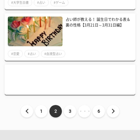
#大学生白書
#占い
#ゲーム
占い師が教える！ 誕生日でわかる表＆
裏の性格【3月21日～3月31日編】
#恋愛
#占い
#血液型占い
1
2
3
・・・
6