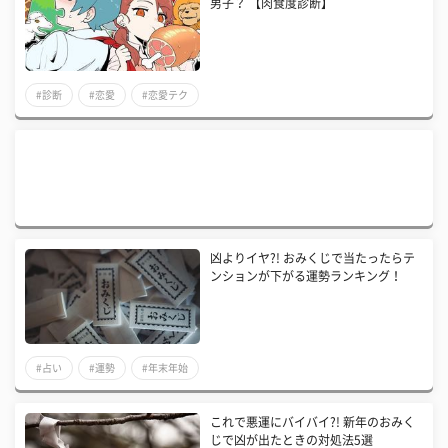
男子？ 【肉食度診断】
#診断
#恋愛
#恋愛テク
凶よりイヤ?! おみくじで当たったらテ
ンションが下がる運勢ランキング！
#占い
#運勢
#年末年始
これで悪運にバイバイ?! 新年のおみく
じで凶が出たときの対処法5選