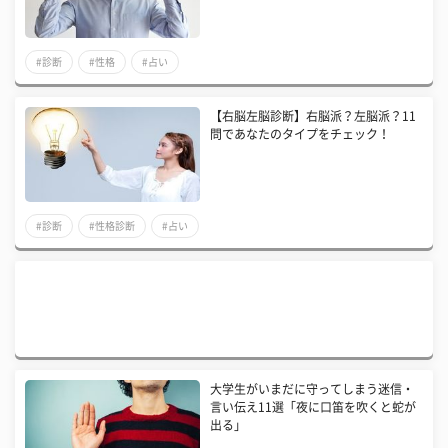
#診断
#性格
#占い
【右脳左脳診断】右脳派？左脳派？11
問であなたのタイプをチェック！
#診断
#性格診断
#占い
大学生がいまだに守ってしまう迷信・
言い伝え11選「夜に口笛を吹くと蛇が
出る」