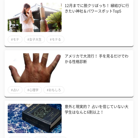
12月までに脱クリぼっち！ 縁結びに行
きたい神社＆パワースポットTop5
#モテ
#女子大生
#モテる
アメリカで大流行！ 手を見るだけでわ
かる性格診断
#占い
#心理学
#おもしろ
意外と現実的？ 占いを信じていない大
学生はなんと6割以上！