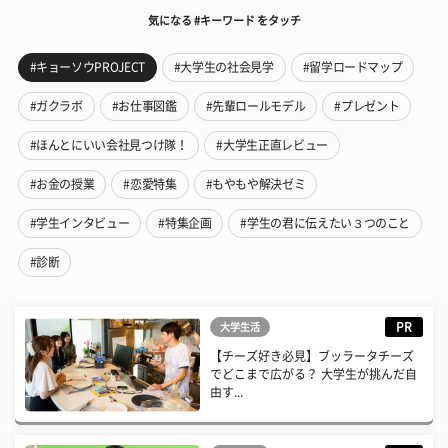
気になる #キーワード をタッチ
#キョーソウPROJECT
#大学生の社会見学
#留学ロードマップ
#ガクラボ
#お仕事図鑑
#先輩ロールモデル
#プレゼント
#ほんとにいい会社見つけ隊！
#大学生正直レビュー
#お金の授業
#恋愛特集
#もやもや解決ゼミ
#学生インタビュー
#特集企画
#学生の君に伝えたい３つのこと
#診断
PR
大学生活
【チーズ好き必見】ブッラータチーズ
でどこまで広がる？ 大学生が挑んだ自
由す...