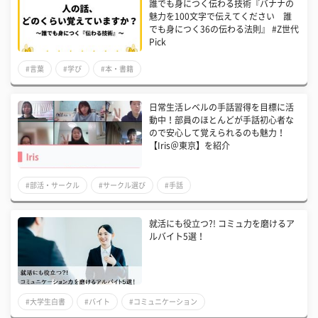
誰でも身につく伝わる技術『バナナの
魅力を100文字で伝えてください 誰
でも身につく36の伝わる法則』 #Z世代
Pick
#言葉
#学び
#本・書籍
日常生活レベルの手話習得を目標に活
動中！部員のほとんどが手話初心者な
ので安心して覚えられるのも魅力！
【Iris＠東京】を紹介
#部活・サークル
#サークル選び
#手話
就活にも役立つ?! コミュ力を磨けるア
ルバイト5選！
#大学生白書
#バイト
#コミュニケーション