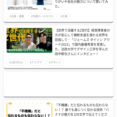
りがいや会社の魅力について聞いてみ
た。
#企画・連載
#先輩ロールモデル
#仕事
【世界で活躍するZ世代】視覚障害者の
方が安心して横断歩道を渡れる世界を
目指して…「ジェームズ ダイソン アワ
ード2023」で国内最優秀賞を受賞し
た、法政大学でデザイン工学を学んだ
田中郁也さんにインタビュー！
#Z世代Pick
#アイデア
#デザイン
「不機嫌」だと伝わるものも伝わらな
い！？ 誰でも身につく伝わる技術『バ
ナナの魅力を100文字で伝えてくださ