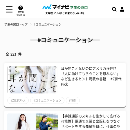
学生の
窓口とは
学生の窓口トップ
#コミュニケーション
#コミュニケーション
全
221
件
耳が聞こえないのにアメリカ移住!?
「人に助けてもらうことを恐れない」
など生きるヒント満載の書籍 #Z世代
Pick
#Z世代Pick
#コミュニケーション
#海外
【手話通訳のスキルを生かして広げる
可能性】電通で企業と出版社をつなぐ
サポートをする先輩社員に、仕事のや