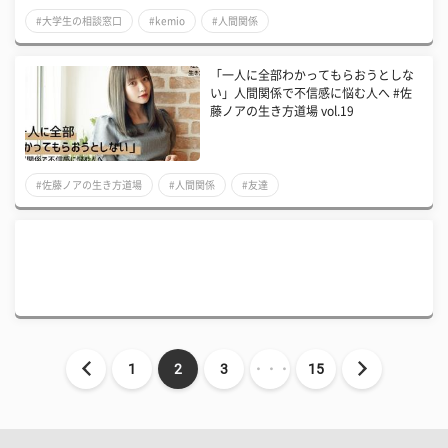
#大学生の相談窓口
#kemio
#人間関係
「一人に全部わかってもらおうとしな
い」人間関係で不信感に悩む人へ #佐
藤ノアの生き方道場 vol.19
#佐藤ノアの生き方道場
#人間関係
#友達
1
2
3
・・・
15