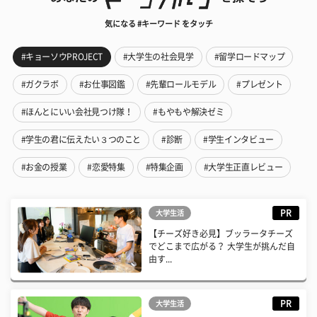
気になる #キーワード をタッチ
#キョーソウPROJECT
#大学生の社会見学
#留学ロードマップ
#ガクラボ
#お仕事図鑑
#先輩ロールモデル
#プレゼント
#ほんとにいい会社見つけ隊！
#もやもや解決ゼミ
#学生の君に伝えたい３つのこと
#診断
#学生インタビュー
#お金の授業
#恋愛特集
#特集企画
#大学生正直レビュー
PR
大学生活
【チーズ好き必見】ブッラータチーズ
でどこまで広がる？ 大学生が挑んだ自
由す...
PR
大学生活