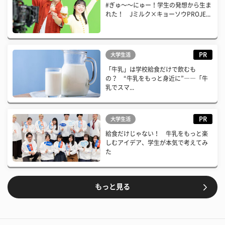
#ぎゅ〜〜にゅー！学生の発想から生ま
れた！ Jミルク×キョーソウPROJE...
PR
大学生活
「牛乳」は学校給食だけで飲むも
の？ “牛乳をもっと身近に”――「牛
乳でスマ...
PR
大学生活
給食だけじゃない！ 牛乳をもっと楽
しむアイデア、学生が本気で考えてみ
た
もっと見る