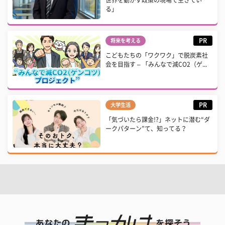
世界を動かす政策の現場で生きてい
る」
PR
将来を考える
こどもたちの「ワクワク」で脱炭素社
会を目指す – 「みんなで減CO2（ゲ...
PR
大学生活
「気づいたら課金!?」ネットに潜む“ダ
ークパターン”て、知ってる？