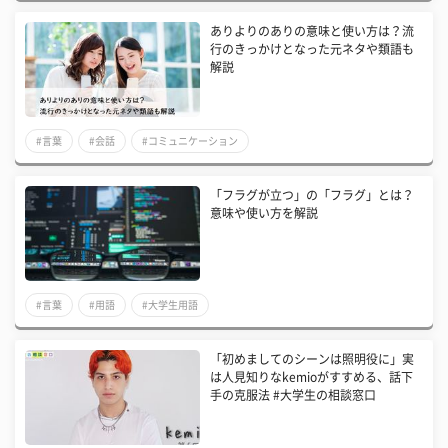
ありよりのありの意味と使い方は？流
行のきっかけとなった元ネタや類語も
解説
#言葉
#会話
#コミュニケーション
「フラグが立つ」の「フラグ」とは？
意味や使い方を解説
#言葉
#用語
#大学生用語
「初めましてのシーンは照明役に」実
は人見知りなkemioがすすめる、話下
手の克服法 #大学生の相談窓口