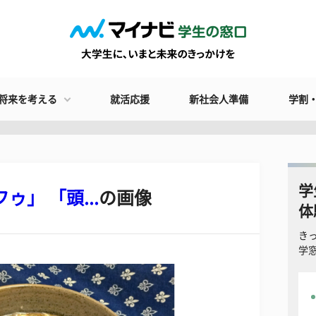
将来を考える
就活応援
新社会人準備
学割
学
」 「頭...
の画像
体
き
学