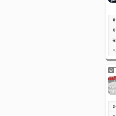
開
開
募
申
開