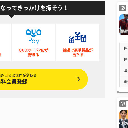
なってきっかけを探そう！
開
QUOカードPayが
抽選で豪華賞品が
催
貯まる
当たる
開
募
踏み出せば世界が変わる
無料会員登録
申