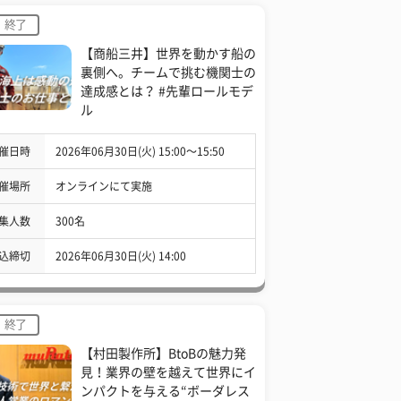
終了
【商船三井】世界を動かす船の
裏側へ。チームで挑む機関士の
達成感とは？ #先輩ロールモデ
ル
催日時
2026年06月30日(火) 15:00〜15:50
催場所
オンラインにて実施
集人数
300名
込締切
2026年06月30日(火) 14:00
終了
【村田製作所】BtoBの魅力発
見！業界の壁を越えて世界にイ
ンパクトを与える“ボーダレス