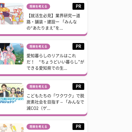
PR
将来を考える
【就活生必見】業界研究ー道
路・舗装・建設ー 「みんな
の“あたりまえ”を...
PR
将来を考える
愛知暮らしのリアルはこれ
だ！ “ちょうどいい暮らし”が
できる愛知県での生...
PR
将来を考える
こどもたちの「ワクワク」で脱
炭素社会を目指す – 「みんなで
減CO2（ゲ...
PR
将来を考える