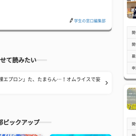
学生の窓口編集部
開
開
募
せて読みたい
申
「裸エプロン」た、たまらん…！オムライスで妄
部ピックアップ
開
開