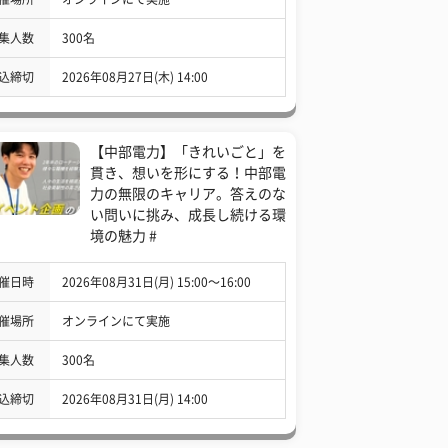
集人数
300名
込締切
2026年08月27日(木) 14:00
【中部電力】「きれいごと」を
貫き、想いを形にする！中部電
力の無限のキャリア。答えのな
い問いに挑み、成長し続ける環
境の魅力 #
催日時
2026年08月31日(月) 15:00〜16:00
催場所
オンラインにて実施
集人数
300名
込締切
2026年08月31日(月) 14:00