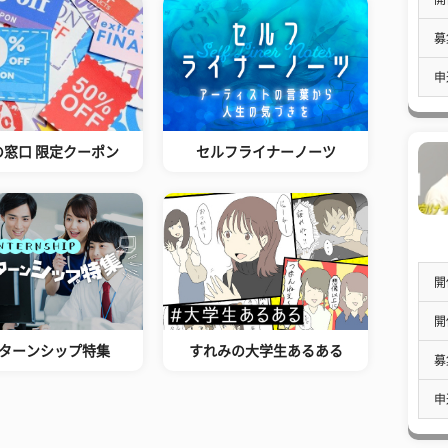
募
申
の窓口 限定クーポン
セルフライナーノーツ
開
開
ターンシップ特集
すれみの大学生あるある
募
申