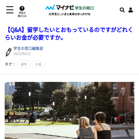
学生の
窓口とは
【Q&A】留学したいとおもっているのですがどれく
らいお金が必要ですか。
学生の窓口編集部
2015/06/11
タグ：
留学
お金