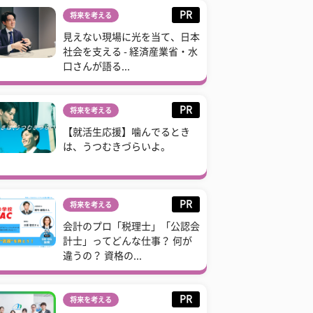
PR
将来を考える
見えない現場に光を当て、日本
社会を支える - 経済産業省・水
口さんが語る...
PR
将来を考える
【就活生応援】噛んでるとき
は、うつむきづらいよ。
PR
将来を考える
会計のプロ「税理士」「公認会
計士」ってどんな仕事？ 何が
違うの？ 資格の...
PR
将来を考える