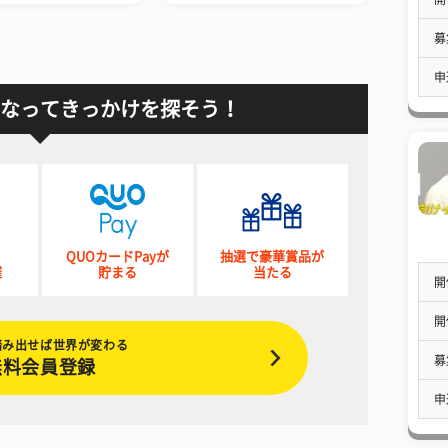
募
申
なってきっかけを探そう！
QUOカードPayが
抽選で豪華賞品が
催
貯まる
当たる
開
開
踏み出せば世界が変わる
募
無料会員登録
申