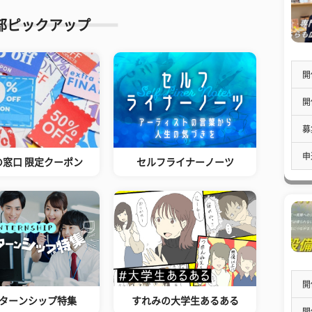
部ピックアップ
開
開
募
申
の窓口 限定クーポン
セルフライナーノーツ
開
ターンシップ特集
すれみの大学生あるある
開