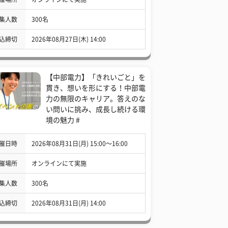
集人数
300名
込締切
2026年08月27日(木) 14:00
【中部電力】「きれいごと」を
貫き、想いを形にする！中部電
力の無限のキャリア。答えのな
い問いに挑み、成長し続ける環
境の魅力 #
催日時
2026年08月31日(月) 15:00〜16:00
催場所
オンラインにて実施
集人数
300名
込締切
2026年08月31日(月) 14:00