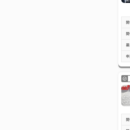
開
開
募
申
開