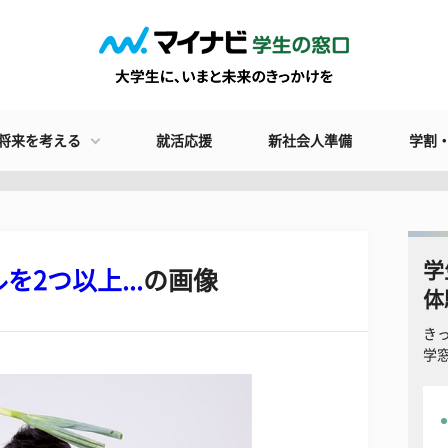
将来を考える
就活応援
新社会人準備
学割
学
2つ以上...
の画像
体
き
学