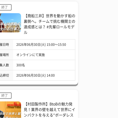
終了
【商船三井】世界を動かす船の
裏側へ。チームで挑む機関士の
達成感とは？ #先輩ロールモデ
ル
催日時
2026年06月30日(火) 15:00〜15:50
催場所
オンラインにて実施
集人数
300名
込締切
2026年06月30日(火) 14:00
終了
【村田製作所】BtoBの魅力発
見！業界の壁を越えて世界にイ
ンパクトを与える“ボーダレス