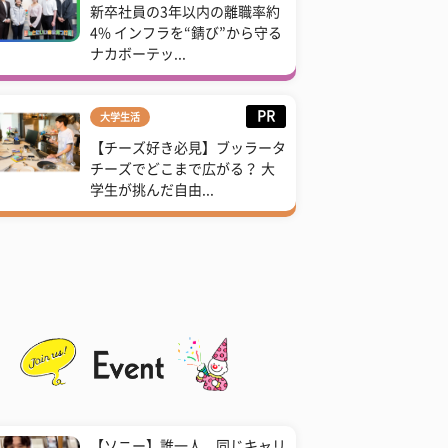
新卒社員の3年以内の離職率約
4% インフラを“錆び”から守る
ナカボーテッ...
PR
大学生活
【チーズ好き必見】ブッラータ
チーズでどこまで広がる？ 大
学生が挑んだ自由...
【ソニー】誰一人、同じキャリ