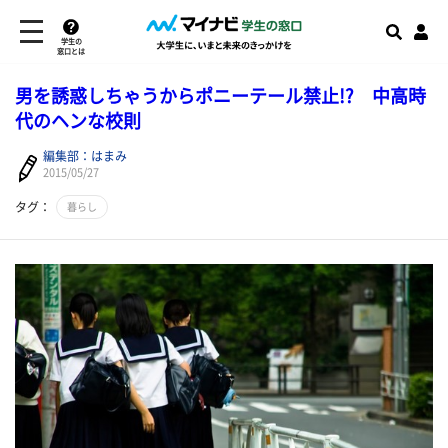
学生の
窓口とは
男を誘惑しちゃうからポニーテール禁止!? 中高時
代のヘンな校則
編集部：はまみ
2015/05/27
タグ：
暮らし