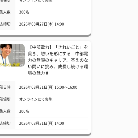
集人数
300名
込締切
2026年08月27日(木) 14:00
【中部電力】「きれいごと」を
貫き、想いを形にする！中部電
力の無限のキャリア。答えのな
い問いに挑み、成長し続ける環
境の魅力 #
催日時
2026年08月31日(月) 15:00〜16:00
催場所
オンラインにて実施
集人数
300名
込締切
2026年08月31日(月) 14:00