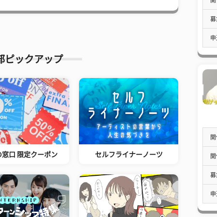
募
申
部ピックアップ
開
の窓口 限定クーポン
セルフライナーノーツ
開
募
申