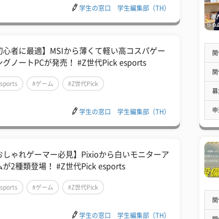
学生の窓口 学生編集部（TH）
初心者に最適】MSIから薄くて軽い高コスパゲー
開
グノートPCが発売！ #Z世代Pick esports
開
sports
#ゲーム
#Z世代Pick
募
申
学生の窓口 学生編集部（TH）
おしゃれゲーマー必見】Pixioから白いモニターア
が2種類登場！ #Z世代Pick esports
sports
#ゲーム
#Z世代Pick
開
学生の窓口 学生編集部（TH）
開