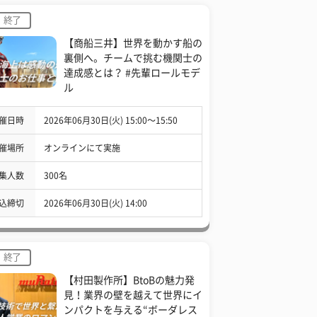
終了
【商船三井】世界を動かす船の
裏側へ。チームで挑む機関士の
達成感とは？ #先輩ロールモデ
ル
催日時
2026年06月30日(火) 15:00〜15:50
催場所
オンラインにて実施
集人数
300名
込締切
2026年06月30日(火) 14:00
終了
【村田製作所】BtoBの魅力発
見！業界の壁を越えて世界にイ
ンパクトを与える“ボーダレス