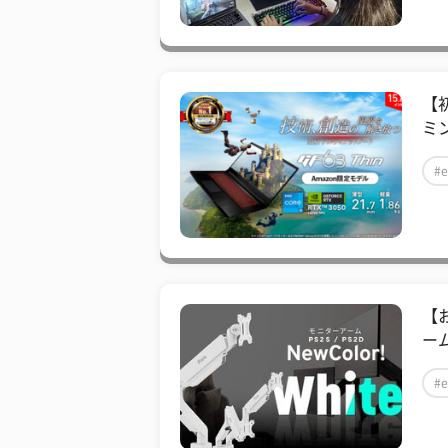
【
ミン
#e
【
ーム
#e