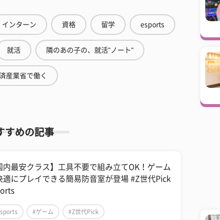
インターン
資格
留学
esports
就活
隣のあの子の、就活"ノート"
済産業省で働く
すすめの記事
国内最安クラス】工具不要で組み立てOK！ゲーム
快適にプレイできる簡易防音室が登場 #Z世代Pick
orts
sports
#ゲーム
#Z世代Pick