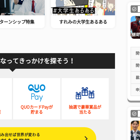
ターンシップ特集
すれみの大学生あるある
開
なってきっかけを探そう！
開
募
申
QUOカードPayが
抽選で豪華賞品が
催
貯まる
当たる
踏み出せば世界が変わる