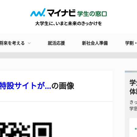
将来を考える
就活応援
新社会人準備
学割
学
設サイトが...
の画像
体
き
学