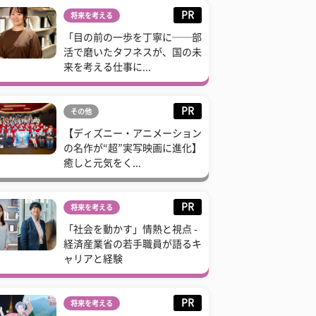
PR
将来を考える
「目の前の一歩を丁寧に──部
活で磨いたタフネスが、国の未
来を考える仕事に...
PR
その他
【ディズニー・アニメーション
の名作が“超”実写映画に進化】
癒しと元気をく...
PR
将来を考える
「社会を動かす」情熱と視点 -
経済産業省の若手職員が語るキ
ャリアと経験
PR
将来を考える