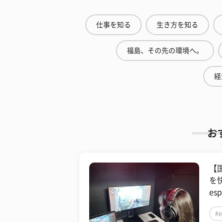
仕事を知る
生き方を知る
福島、その先の環境へ。
経
お
【
を
esp
#e