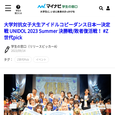
学生の
窓口とは
大学対抗女子大生アイドルコピーダンス日本一決定
戦 UNIDOL 2023 Summer 決勝戦/敗者復活戦！ #Z
世代pick
学生の窓口（リリースピッカーA）
2023/09/14
タグ：
Z世代Pick
イベント