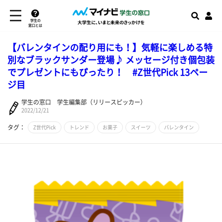
学生の
窓口とは
【バレンタインの配り用にも！】気軽に楽しめる特
別なブラックサンダー登場♪ メッセージ付き個包装
でプレゼントにもぴったり！ #Z世代Pick 13ペー
ジ目
学生の窓口 学生編集部（リリースピッカー）
2022/12/21
タグ：
Z世代Pick
トレンド
お菓子
スイーツ
バレンタイン