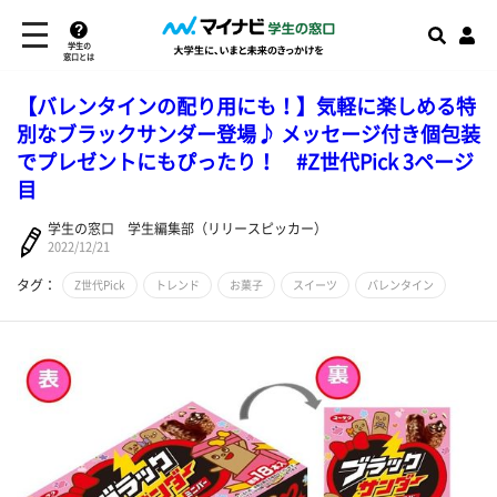
学生の
窓口とは
【バレンタインの配り用にも！】気軽に楽しめる特
別なブラックサンダー登場♪ メッセージ付き個包装
でプレゼントにもぴったり！ #Z世代Pick 3ページ
目
学生の窓口 学生編集部（リリースピッカー）
2022/12/21
タグ：
Z世代Pick
トレンド
お菓子
スイーツ
バレンタイン