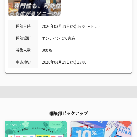
開催日時
2026年08月19日(水) 16:00〜16:50
開催場所
オンラインにて実施
募集人数
300名
申込締切
2026年08月19日(水) 15:00
編集部ピックアップ