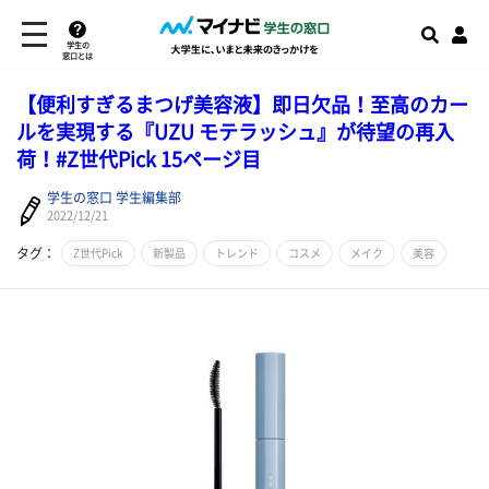
学生の
窓口とは
【便利すぎるまつげ美容液】即日欠品！至高のカー
ルを実現する『UZU モテラッシュ』が待望の再入
荷！#Z世代Pick 15ページ目
学生の窓口 学生編集部
2022/12/21
タグ：
Z世代Pick
新製品
トレンド
コスメ
メイク
美容