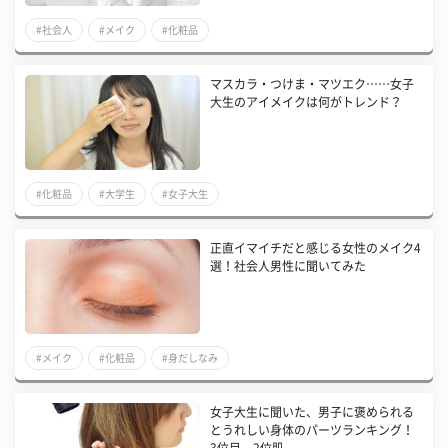
#社会人
#メイク
#化粧品
マスカラ・つけま・マツエク……女子
大生のアイメイクは何がトレンド？
#化粧品
#大学生
#女子大生
正直イマイチだと感じる女性のメイク4
選！社会人男性に聞いてみた
#メイク
#化粧品
#身だしなみ
女子大生に聞いた、男子に褒められる
とうれしい身体のパーツランキング！
3位目、2位肌