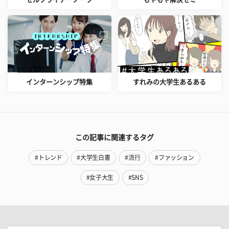
インターンシップ特集
すれみの大学生あるある
この記事に関連するタグ
#トレンド
#大学生白書
#流行
#ファッション
#女子大生
#SNS