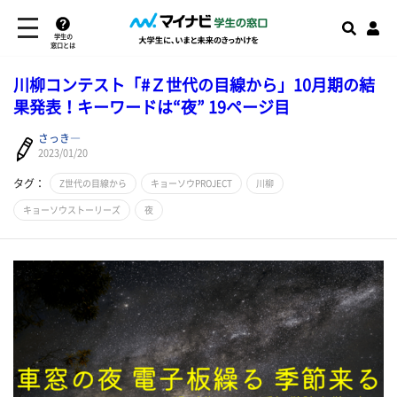
学生の
窓口とは
川柳コンテスト「#Ｚ世代の目線から」10月期の結
果発表！キーワードは“夜” 19ページ目
さっき―
2023/01/20
タグ：
Z世代の目線から
キョーソウPROJECT
川柳
キョーソウストーリーズ
夜