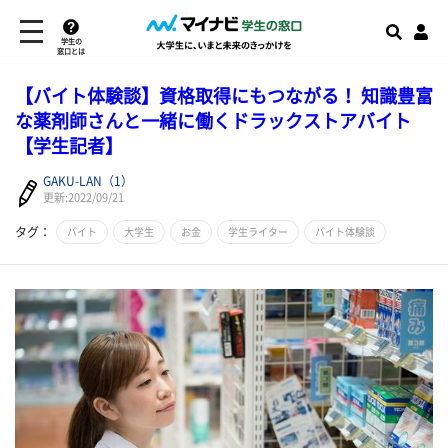
学生の
窓口とは
【バイト体験談】資格取得にもつながる！ 知識豊富
な薬剤師さんと一緒に働くドラックストアバイト
【学生記者】
GAKU-LAN（1）
更新:2022/09/21
タグ：
バイト
大学生
お金
学生ライター
バイト体験談