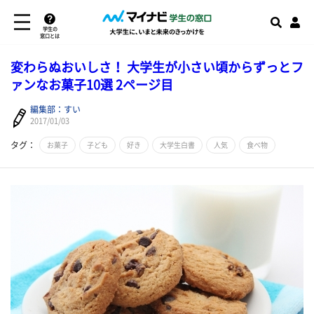
学生の
窓口とは
変わらぬおいしさ！ 大学生が小さい頃からずっとフ
ァンなお菓子10選 2ページ目
編集部：すい
2017/01/03
タグ：
お菓子
子ども
好き
大学生白書
人気
食べ物