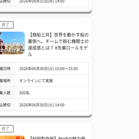
込締切
2026年08月31日(月) 14:00
終了
【商船三井】世界を動かす船の
裏側へ。チームで挑む機関士の
達成感とは？ #先輩ロールモデ
ル
催日時
2026年06月30日(火) 15:00〜15:50
催場所
オンラインにて実施
集人数
300名
込締切
2026年06月30日(火) 14:00
終了
【村田製作所】BtoBの魅力発