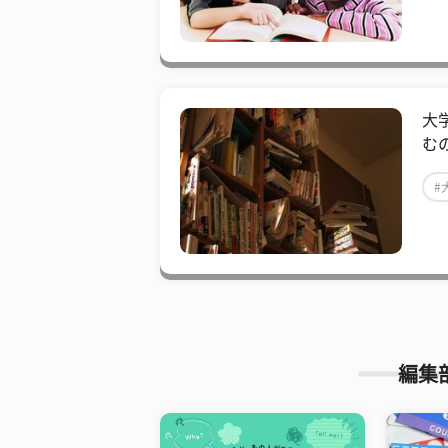
大
む
#
編集