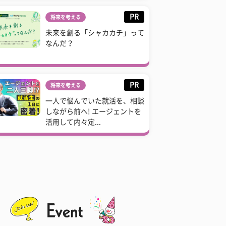
PR
将来を考える
未来を創る「シャカカチ」って
なんだ？
PR
将来を考える
一人で悩んでいた就活を、相談
しながら前へ! エージェントを
活用して内々定...