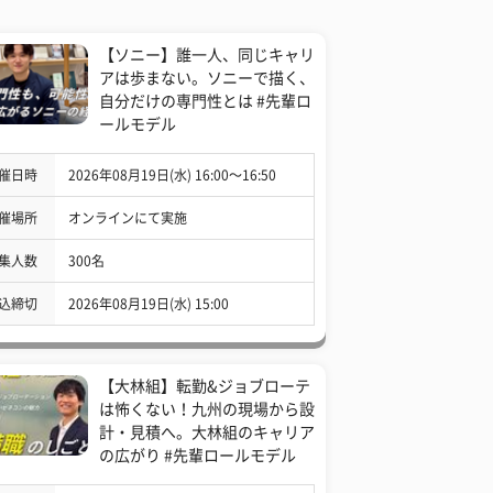
【ソニー】誰一人、同じキャリ
アは歩まない。ソニーで描く、
自分だけの専門性とは #先輩ロ
ールモデル
催日時
2026年08月19日(水) 16:00〜16:50
催場所
オンラインにて実施
集人数
300名
込締切
2026年08月19日(水) 15:00
【大林組】転勤&ジョブローテ
は怖くない！九州の現場から設
計・見積へ。大林組のキャリア
の広がり #先輩ロールモデル