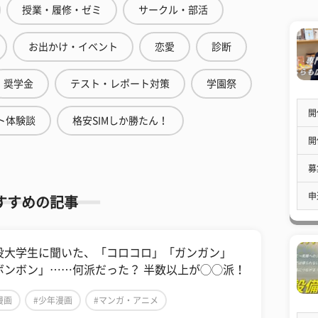
授業・履修・ゼミ
サークル・部活
お出かけ・イベント
恋愛
診断
奨学金
テスト・レポート対策
学園祭
開
ト体験談
格安SIMしか勝たん！
開
募
申
すすめの記事
役大学生に聞いた、「コロコロ」「ガンガン」
ボンボン」……何派だった？ 半数以上が◯◯派！
漫画
#少年漫画
#マンガ・アニメ