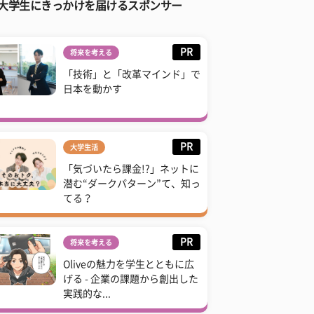
大学生にきっかけを届けるスポンサー
PR
将来を考える
「技術」と「改革マインド」で
日本を動かす
PR
大学生活
「気づいたら課金!?」ネットに
潜む“ダークパターン”て、知っ
てる？
PR
将来を考える
Oliveの魅力を学生とともに広
げる - 企業の課題から創出した
実践的な...