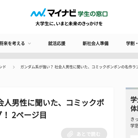
将来を考える
就活応援
新社会人準備
学割
ンド
ガンダム系が強い？ 社会人男性に聞いた、コミックボンボンの名作ラ
学
会人男性に聞いた、コミックボ
体
！ 2ページ目
き
学
あとで読む