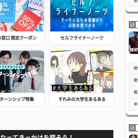
申
の窓口 限定クーポン
セルフライナーノーツ
開
開
募
ターンシップ特集
すれみの大学生あるある
申
なってきっかけを探そう！