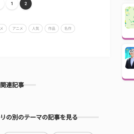
1
2
メ
アニメ
人気
作品
名作
関連記事
リの別のテーマの記事を見る