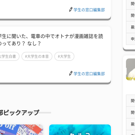
開
学生の窓口編集部
開
募
学生に聞いた、電車の中でオトナが漫画雑誌を読
申
のってあり？ なし？
大学生白書
#大学生の本音
#大学生
学生の窓口編集部
開
部ピックアップ
開
募