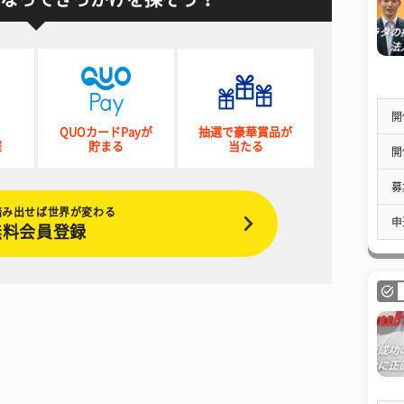
開
QUOカードPayが
抽選で豪華賞品が
催
貯まる
当たる
開
募
踏み出せば世界が変わる
申
無料会員登録