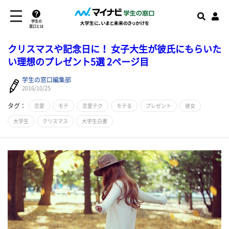
学生の
窓口とは
クリスマスや記念日に！ 女子大生が彼氏にもらいた
い理想のプレゼント5選 2ページ目
学生の窓口編集部
2016/10/25
タグ：
恋愛
モテ
恋愛テク
モテる
プレゼント
彼女
大学生
クリスマス
大学生白書