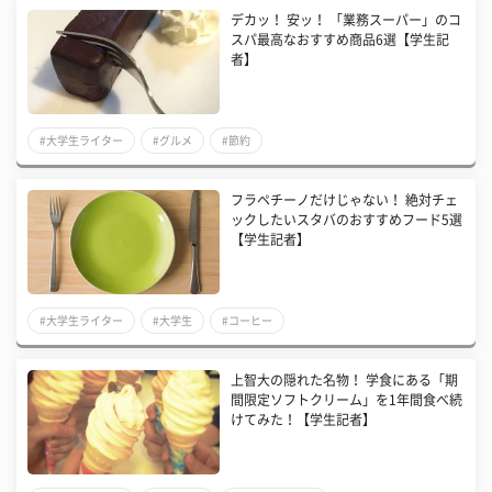
デカッ！ 安ッ！ 「業務スーパー」のコ
スパ最高なおすすめ商品6選【学生記
者】
#大学生ライター
#グルメ
#節約
フラペチーノだけじゃない！ 絶対チェ
ックしたいスタバのおすすめフード5選
【学生記者】
#大学生ライター
#大学生
#コーヒー
上智大の隠れた名物！ 学食にある「期
間限定ソフトクリーム」を1年間食べ続
けてみた！【学生記者】