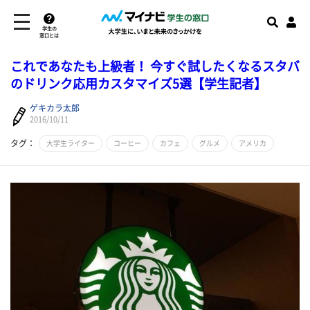
学生の
窓口とは
これであなたも上級者！ 今すぐ試したくなるスタバ
のドリンク応用カスタマイズ5選【学生記者】
ゲキカラ太郎
2016/10/11
タグ：
大学生ライター
コーヒー
カフェ
グルメ
アメリカ