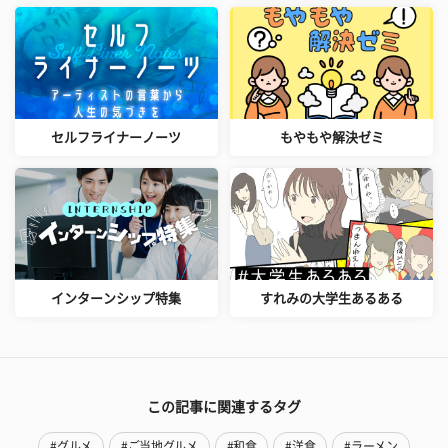
セルフライナーノーツ
もやもや解決ゼミ
インターンシップ特集
すれみの大学生あるある
この記事に関連するタグ
#グルメ
#ご当地グルメ
#和食
#洋食
#ラーメン