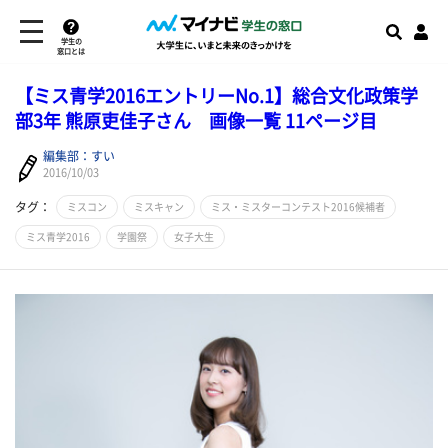
学生の
窓口とは
【ミス青学2016エントリーNo.1】総合文化政策学
部3年 熊原吏佳子さん 画像一覧 11ページ目
編集部：すい
2016/10/03
タグ：
ミスコン
ミスキャン
ミス・ミスターコンテスト2016候補者
ミス青学2016
学園祭
女子大生