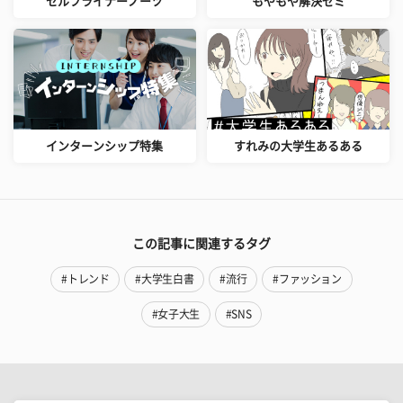
セルフライナーノーツ
もやもや解決ゼミ
インターンシップ特集
すれみの大学生あるある
この記事に関連するタグ
#トレンド
#大学生白書
#流行
#ファッション
#女子大生
#SNS