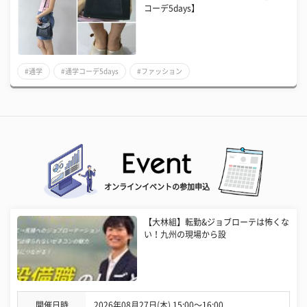
コーデ5days】
#通学
#通学コーデ5days
#ファッション
オンラインイベントの参加申込
【大林組】転勤&ジョブローテは怖くな
い！九州の現場から設
開催日時
2026年08月27日(木) 15:00〜16:00