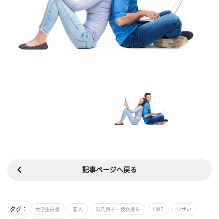
記事ページへ戻る
タグ：
大学生白書
恋人
彼氏持ち・彼女持ち
LINE
ウザい