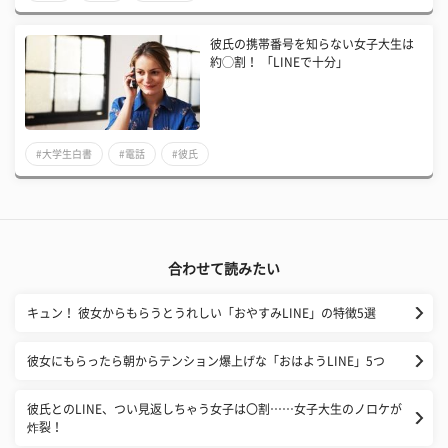
彼氏の携帯番号を知らない女子大生は
約◯割！ 「LINEで十分」
#大学生白書
#電話
#彼氏
合わせて読みたい
キュン！ 彼女からもらうとうれしい「おやすみLINE」の特徴5選
彼女にもらったら朝からテンション爆上げな「おはようLINE」5つ
​彼氏とのLINE、つい見返しちゃう女子は〇割……女子大生のノロケが
炸裂！