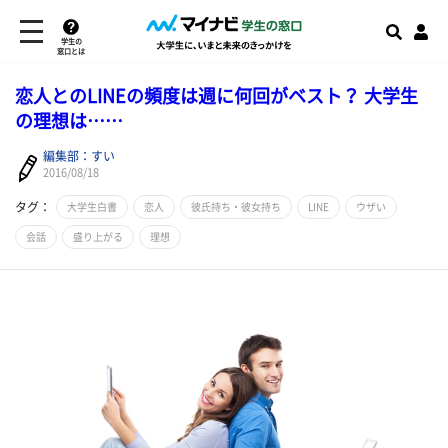
学生の
窓口とは
恋人とのLINEの頻度は週に何回がベスト？ 大学生
の理想は……
編集部：すい
2016/08/18
タグ：
大学生白書
恋人
彼氏持ち・彼女持ち
LINE
ウザい
会話
盛り上がる
理想