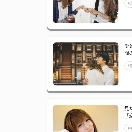
#
愛
間
#
見
「
#