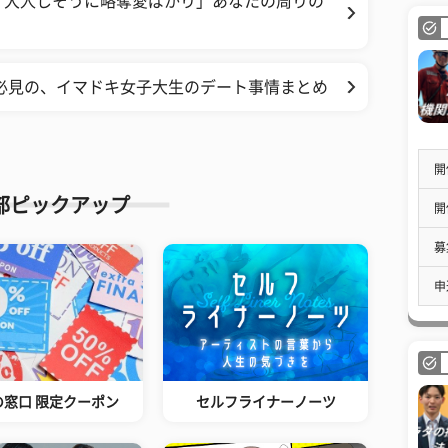
「大人しそうに略奪愛ばかり」あなたの周りの
必見の、イマドキ女子大生のデート事情まとめ
開
部ピックアップ
開
募
申
の窓口 限定クーポン
セルフライナーノーツ