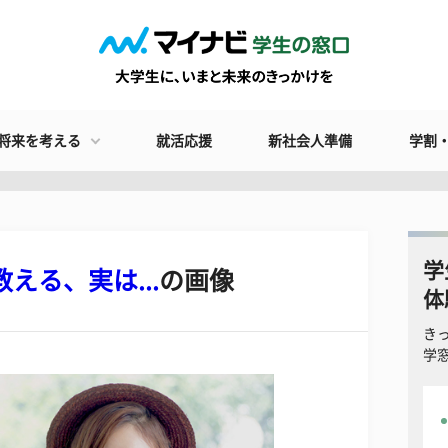
将来を考える
就活応援
新社会人準備
学割
学
える、実は...
の画像
体
き
学