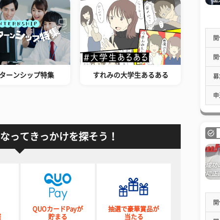
開
開
ターンシップ特集
すれみの大学生あるある
募
申
なってきっかけを探そう！
開
QUOカードPayが
抽選で豪華賞品が
催
貯まる
当たる