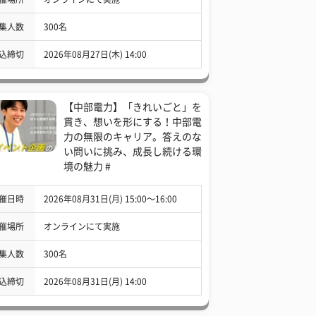
集人数
300名
込締切
2026年08月27日(木) 14:00
【中部電力】「きれいごと」を
貫き、想いを形にする！中部電
力の無限のキャリア。答えのな
い問いに挑み、成長し続ける環
境の魅力 #
催日時
2026年08月31日(月) 15:00〜16:00
催場所
オンラインにて実施
集人数
300名
込締切
2026年08月31日(月) 14:00