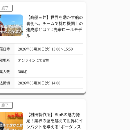
終了
【商船三井】世界を動かす船の
裏側へ。チームで挑む機関士の
達成感とは？ #先輩ロールモデ
ル
催日時
2026年06月30日(火) 15:00〜15:50
催場所
オンラインにて実施
集人数
300名
込締切
2026年06月30日(火) 14:00
終了
【村田製作所】BtoBの魅力発
見！業界の壁を越えて世界にイ
ンパクトを与える“ボーダレス