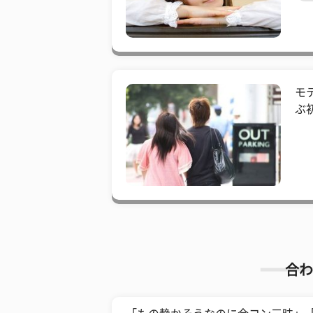
モ
ぶ
合わ