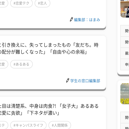
恋愛
#恋愛テク
#恋人
編集部：はまみ
開
開
と引き換えに、失ってしまったもの「友だち。時
の配分が難しくなった」「自由や心の余裕」
募
恋愛
#あるある
申
学生の窓口編集部
た目は清楚系、中身は肉食?! 「女子大」あるある
恋愛に貪欲」「下ネタが濃い」
開
モテ
#キャンパスライフ
#人間関係
開