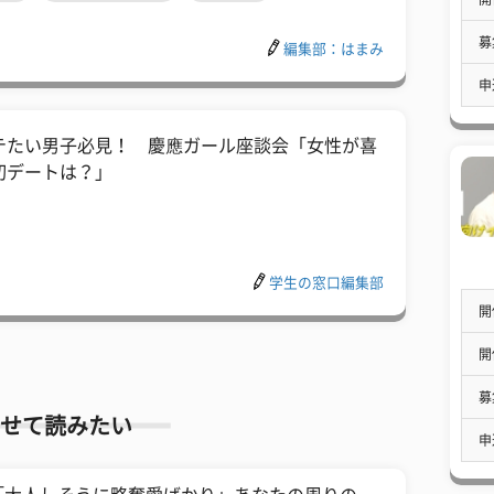
募
編集部：はまみ
申
テたい男子必見！ 慶應ガール座談会「女性が喜
初デートは？」
学生の窓口編集部
開
開
募
せて読みたい
申