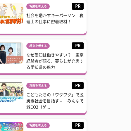
PR
将来を考える
社会を動かすキーパーソン 税
理士の仕事に密着取材！
PR
将来を考える
なぜ愛知は働きやすい？ 東京
経験者が語る、暮らしが充実す
る愛知県の魅力
PR
将来を考える
こどもたちの「ワクワク」で脱
炭素社会を目指す – 「みんなで
減CO2（ゲ...
PR
将来を考える