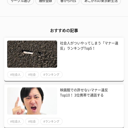
サークル選び
履修登録
春からFES
あこがれの東京新生活
おすすめの記事
社会人がついやってしまう「マナー違
反」ランキングTop5！
#社会人
#社会
#ランキング
映画館での許せないマナー違反
Top10！ 3位携帯で通話する
#社会人
#社会
#ランキング