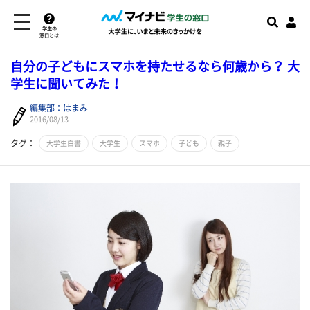
学生の
窓口とは
自分の子どもにスマホを持たせるなら何歳から？ 大
学生に聞いてみた！
編集部：はまみ
2016/08/13
タグ：
大学生白書
大学生
スマホ
子ども
親子