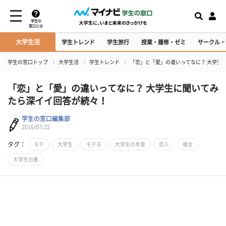
学生の
窓口とは
大学生活
学生トレンド
学生旅行
授業・履修・ゼミ
サークル・
学生の窓口トップ
大学生活
学生トレンド
​「恋」と「愛」の違いってなに？ 大学生
​「恋」と「愛」の違いってなに？ 大学生に聞いてみ
たら深イイ回答が続々！
学生の窓口編集部
2016/07/22
タグ：
モテ
大学生
モテる
大学生の本音
恋人
彼女
大学生白書