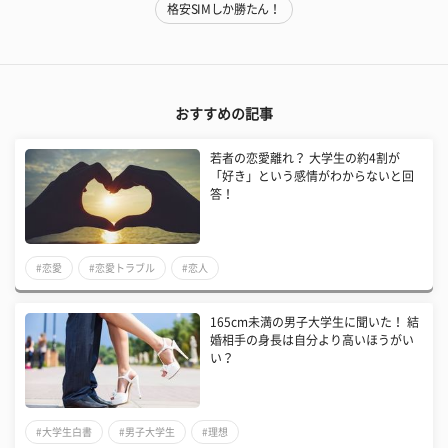
格安SIMしか勝たん！
おすすめの記事
​若者の恋愛離れ？ 大学生の約4割が
「好き」という感情がわからないと回
答！
#恋愛
#恋愛トラブル
#恋人
165cm未満の男子大学生に聞いた！ 結
婚相手の身長は自分より高いほうがい
い？
#大学生白書
#男子大学生
#理想