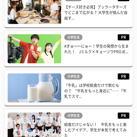
【チーズ好き必見】ブッラータチーズ
でどこまで広がる？ 大学生が挑んだ自
由す...
PR
大学生活
#ぎゅ〜〜にゅー！学生の発想から生ま
れた！ Jミルク×キョーソウPROJE...
PR
大学生活
「牛乳」は学校給食だけで飲むも
の？ “牛乳をもっと身近に”――「牛
乳でスマ...
PR
大学生活
給食だけじゃない！ 牛乳をもっと楽
しむアイデア、学生が本気で考えてみ
た