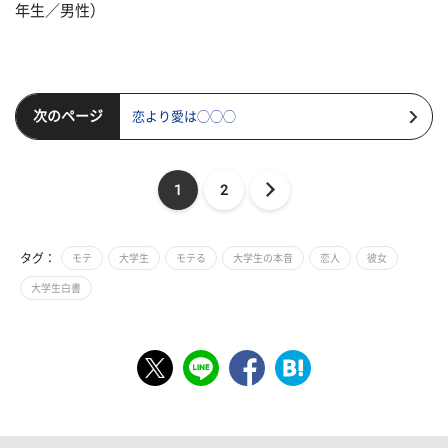
年生／男性）
次のページ
恋より愛は◯◯◯
1
2
タグ：
モテ
大学生
モテる
大学生の本音
恋人
彼女
大学生白書