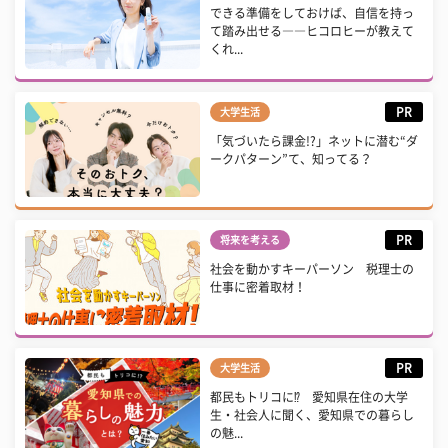
できる準備をしておけば、自信を持っ
て踏み出せる――ヒコロヒーが教えて
くれ...
PR
大学生活
「気づいたら課金!?」ネットに潜む“ダ
ークパターン”て、知ってる？
PR
将来を考える
社会を動かすキーパーソン 税理士の
仕事に密着取材！
PR
大学生活
都民もトリコに⁉ 愛知県在住の大学
生・社会人に聞く、愛知県での暮らし
の魅...