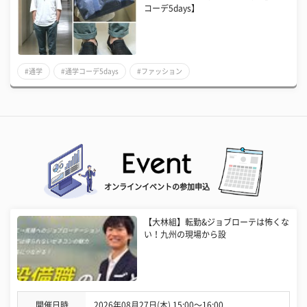
コーデ5days】
#通学
#通学コーデ5days
#ファッション
オンラインイベントの参加申込
【大林組】転勤&ジョブローテは怖くな
い！九州の現場から設
開催日時
2026年08月27日(木) 15:00〜16:00