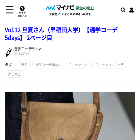
学生の
窓口とは
Vol.12 旦夏さん（早稲田大学）【通学コーデ
5days】 2ページ目
通学コーデ5days
2016/07/21
タグ：
通学
通学コーデ5days
ファッション
ファッションコーデ
女子大生