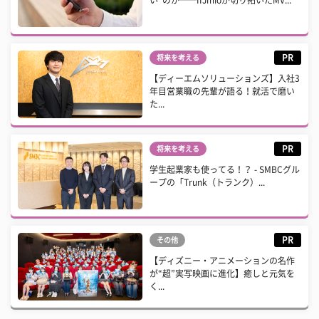
PR
将来を考える
【ディーエムソリューションズ】入社3
年目営業職の先輩が語る！就活で磨い
た...
PR
将来を考える
学生起業家も使ってる！？ - SMBCグル
ープの「Trunk（トランク）...
PR
その他
【ディズニー・アニメーションの名作
が“超”実写映画に進化】癒しと元気を
く...