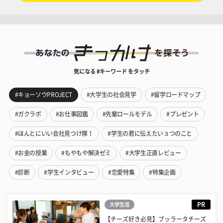
気になる #キーワード をタッチ
#キョーソウPROJECT
#大学生の社会見学
#留学ロードマップ
#ガクラボ
#お仕事図鑑
#先輩ロールモデル
#プレゼント
#ほんとにいい会社見つけ隊！
#学生の君に伝えたい３つのこと
#お金の授業
#もやもや解決ゼミ
#大学生正直レビュー
#診断
#学生インタビュー
#恋愛特集
#特集企画
PR
大学生活
【チーズ好き必見】ブッラータチーズ