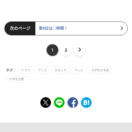
次のページ
第4位は◯時間！
1
2
タグ：
ドラマ
アニメ
おもしろ
テレビ
大学生の本音
大学生白書