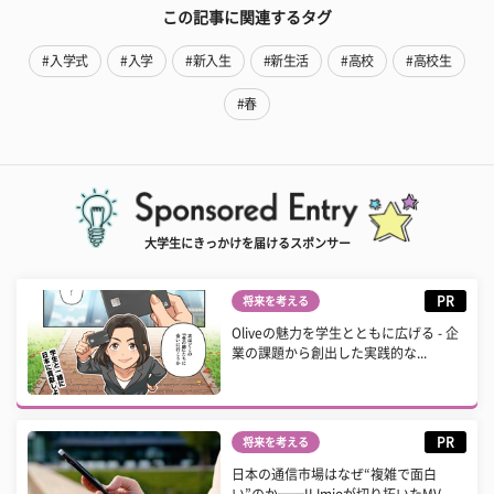
この記事に関連するタグ
#入学式
#入学
#新入生
#新生活
#高校
#高校生
#春
大学生にきっかけを届けるスポンサー
PR
将来を考える
Oliveの魅力を学生とともに広げる - 企
業の課題から創出した実践的な...
PR
将来を考える
日本の通信市場はなぜ“複雑で面白
い”のか──IIJmioが切り拓いたMV...