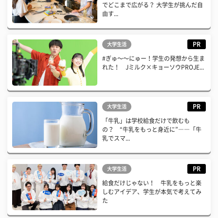
でどこまで広がる？ 大学生が挑んだ自
由す...
PR
大学生活
#ぎゅ〜〜にゅー！学生の発想から生ま
れた！ Jミルク×キョーソウPROJE...
PR
大学生活
「牛乳」は学校給食だけで飲むも
の？ “牛乳をもっと身近に”――「牛
乳でスマ...
PR
大学生活
給食だけじゃない！ 牛乳をもっと楽
しむアイデア、学生が本気で考えてみ
た