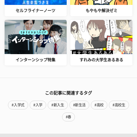
セルフライナーノーツ
もやもや解決ゼミ
インターンシップ特集
すれみの大学生あるある
この記事に関連するタグ
#入学式
#入学
#新入生
#新生活
#高校
#高校生
#春