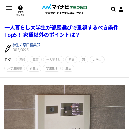
学生の
窓口とは
一人暮らし大学生が部屋選びで重視するべき条件
Top5！ 家賃以外のポイントは？
学生の窓口編集部
2016/06/25
タグ：
家族
家事
一人暮らし
家賃
家
大学生
大学生白書
新生活
学生生活
生活