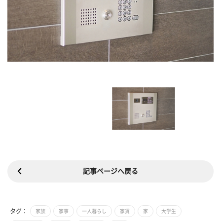
記事ページへ戻る
タグ：
家族
家事
一人暮らし
家賃
家
大学生