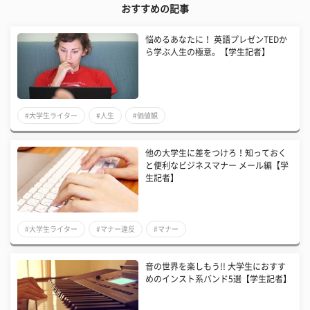
おすすめの記事
悩めるあなたに！ 英語プレゼンTEDか
ら学ぶ人生の極意。【学生記者】
#大学生ライター
#人生
#価値観
他の大学生に差をつけろ！知っておく
と便利なビジネスマナー メール編【学
生記者】
#大学生ライター
#マナー違反
#マナー
音の世界を楽しもう!! 大学生におすす
めのインスト系バンド5選【学生記者】