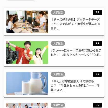
PR
大学生活
【チーズ好き必見】ブッラータチーズ
でどこまで広がる？ 大学生が挑んだ自
由す...
PR
大学生活
#ぎゅ〜〜にゅー！学生の発想から生ま
れた！ Jミルク×キョーソウPROJE...
PR
大学生活
「牛乳」は学校給食だけで飲むも
の？ “牛乳をもっと身近に”――「牛
乳でスマ...
PR
大学生活