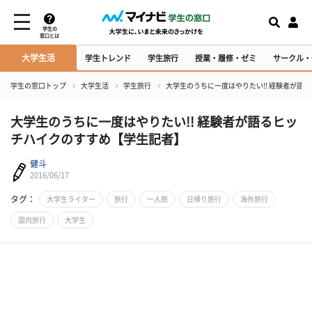
学生の
窓口とは
大学生活
学生トレンド
学生旅行
授業・履修・ゼミ
サークル・
学生の窓口トップ
大学生活
学生旅行
大学生のうちに一度はやりたい!! 経験者が語
大学生のうちに一度はやりたい!! 経験者が語るヒッ
チハイクのすすめ【学生記者】
健斗
2016/06/17
タグ：
大学生ライター
旅行
一人旅
日帰り旅行
海外旅行
国内旅行
大学生