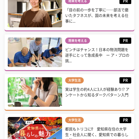
PR
将来を考える
「目の前の一歩を丁寧に──部活で磨
いたタフネスが、国の未来を考える仕
事に...
PR
将来を考える
ピンチはチャンス！日本の物流問題を
逆手にとって急成長中 ー ア・プロの
挑...
PR
大学生活
実は学生の約4人に3人が経験あり!? ア
ンケートから知るダークパターン入門
PR
大学生活
都民もトリコに⁉ 愛知県在住の大学
生・社会人に聞く、愛知県での暮らし