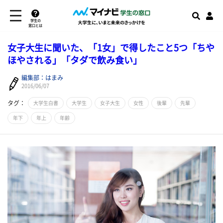
学生の
窓口とは
女子大生に聞いた、「1女」で得したこと5つ「ちや
ほやされる」「タダで飲み食い」
編集部：はまみ
2016/06/07
タグ：
大学生白書
大学生
女子大生
女性
後輩
先輩
年下
年上
年齢