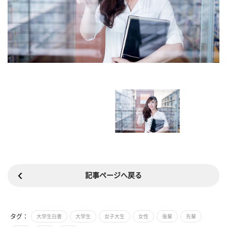
記事ページへ戻る
タグ：
大学生白書
大学生
女子大生
女性
後輩
先輩